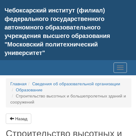
Чебоксарский институт (филиал)
федерального государственного
автономного образовательного
учреждения высшего образования
"Московский политехнический
университет"
Toggle
navigati
Главная
Сведения об образовательной организации
Образование
Строительство высотных и большепролетных зданий и
сооружений
Назад
Строительство высотных и