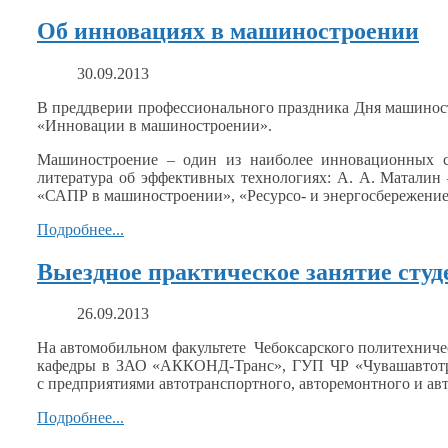
Об инновациях в машиностроении
30.09.2013
В преддверии профессионального праздника Дня машинос
«Инновации
в машиностроении».
Машиностроение – один
из наиболее
инновационных с
литература
об эффективных
технологиях:
А. А. Маталин
«САПР
в машиностроении»,
«Ресурсо-
и энергосбережени
Подробнее...
Выездное практическое занятие студ
26.09.2013
На автомобильном факультете Чебоксарского политехниче
кафедры
в ЗАО «АККОНД-Транс»,
ГУП ЧР «Чувашавтотр
с предприятиями
автотранспортного, авторемонтного
и ав
Подробнее...