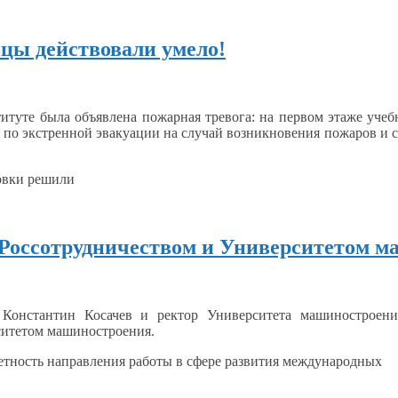
вцы действовали умело!
итуте была объявлена пожарная тревога:
на первом
этаже учеб
а
по экстренной эвакуации
на случай
возникновения пожаров
и 
овки решили
 Россотрудничеством и Университетом 
 Константин Косачев
и ректор
Университета машиностроени
ситетом
машиностроения.
етность
направления работы
в сфере
развития международных