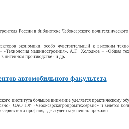
троителя России
в библиотеке
Чебоксарского политехнического
екторов экономики, особо чувствительный
к высоким
технол
– «Технология машиностроения», А.Г. Холодков – «Общая те
е
в литейном
производстве»
и др.
ентов автомобильного факультета
ского института большое внимание уделяется практическому об
анс», ОАО ПФ «Чебоксарскагропромтехсервис»
и ведется
боль
тосервисного
профиля, где студенты успешно проходят