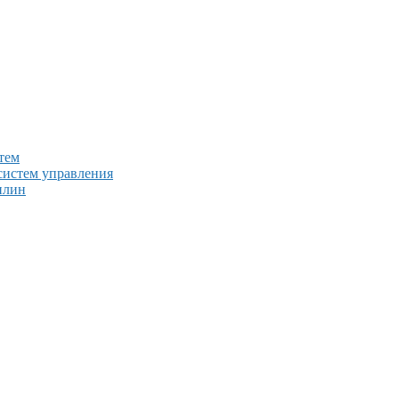
тем
систем управления
плин