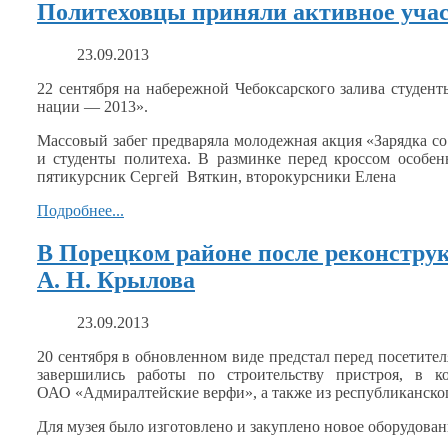
Политеховцы приняли активное учас
23.09.2013
22 сентября
на набережной
Чебоксарского залива студент
нации —
2013».
Массовый забег предваряла молодежная акция «Зарядка
со
и студенты
политеха.
В разминке
перед кроссом особен
пятикурсник Сергей Вяткин, второкурсники Елена
Подробнее...
В Порецком районе после реконстру
А. Н. Крылова
23.09.2013
20 сентября
в обновленном
виде предстал перед посетите
завершились работы по строительству пристроя,
в к
ОАО «Адмиралтейские
верфи»,
а также
из республиканско
Для музея было изготовлено
и закуплено
новое оборудован