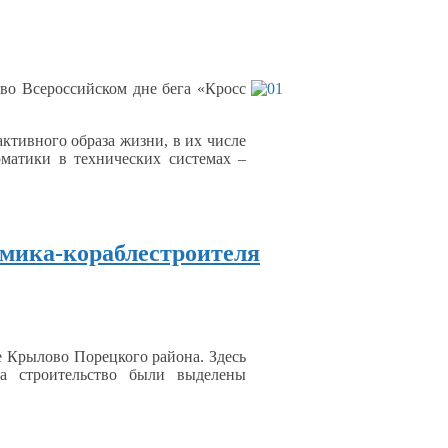
е
во Всероссийском
дне бега «Кросс
активного образа жизни, в
их числе
рматики
в
технических системах –
емика-кораблестроителя
е
Крылово Порецкого района. Здесь
а строительство
были выделены