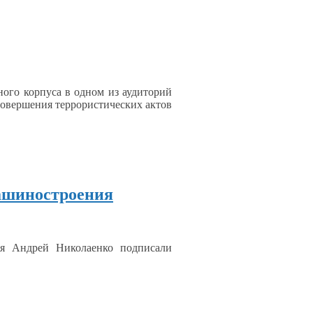
ного корпуса
в одном
из аудиторий
совершения
террористических актов
машиностроения
я Андрей Николаенко подписали