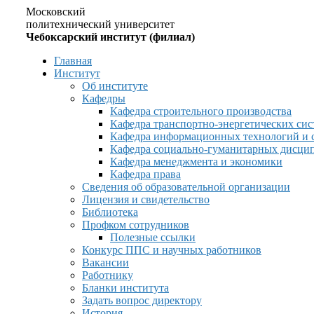
Московский
политехнический университет
Чебоксарский институт (филиал)
Главная
Институт
Об институте
Кафедры
Кафедра строительного производства
Кафедра транспортно-энергетических сис
Кафедра информационных технологий и 
Кафедра социально-гуманитарных дисци
Кафедра менеджмента и экономики
Кафедра права
Сведения об образовательной организации
Лицензия и свидетельство
Библиотека
Профком сотрудников
Полезные ссылки
Конкурс ППС и научных работников
Вакансии
Работнику
Бланки института
Задать вопрос директору
История