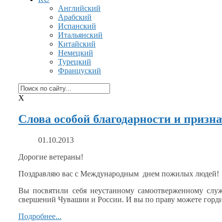
Английский
Арабский
Испанский
Итальянский
Китайский
Немецкий
Турецкий
Француский
X
Слова особой благодарности и призн
01.10.2013
Дорогие ветераны!
Поздравляю вас
с Международным
днем пожилых людей!
Вы посвятили себя неустанному самоотверженному сл
свершений Чувашии
и России.
И в
ы по праву можете горди
Подробнее...