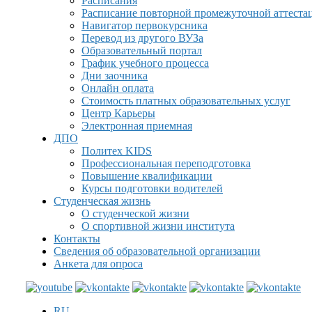
Расписания
Расписание повторной промежуточной аттеста
Навигатор первокурсника
Перевод из другого ВУЗа
Образовательный портал
График учебного процесса
Дни заочника
Онлайн оплата
Стоимость платных образовательных услуг
Центр Карьеры
Электронная приемная
ДПО
Политех KIDS
Профессиональная переподготовка
Повышение квалификации
Курсы подготовки водителей
Студенческая жизнь
О студенческой жизни
О спортивной жизни института
Контакты
Сведения об образовательной организации
Анкета для опроса
RU