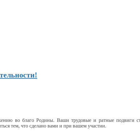
ательности!
ужению
во благо
Родины
.
Ваши трудовые
и ратные
подвиги ст
ться тем, что сделано вами
и при
вашем участии.