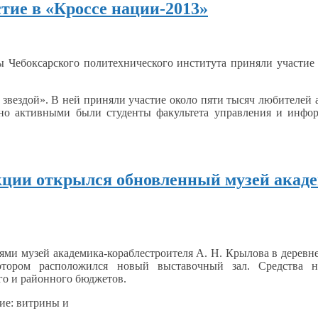
тие в «Кроссе нации-2013»
ы Чебоксарского политехнического института приняли участи
 звездой».
В ней
приняли участие около пяти тысяч любителей 
но активными были студенты факультета управления
и инфо
кции открылся обновленный музей акад
лями музей академика-кораблестроителя
А. Н. Крылова
в деревн
отором
расположился новый выставочный зал. Средства
н
го
и районного
бюджетов.
ие: витрины и