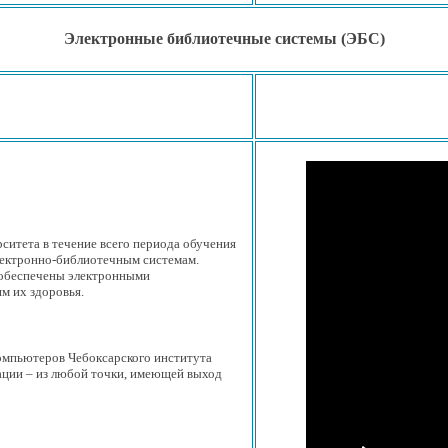
Электронные библиотечные системы (ЭБС)
рситета
в течение
всего периода обучения
лектронно-библиотечным
системам.
обеспечены электронными
ям
их здоровья.
компьютеров
Чебоксарского института
ации –
из любой
точки, имеющей выход