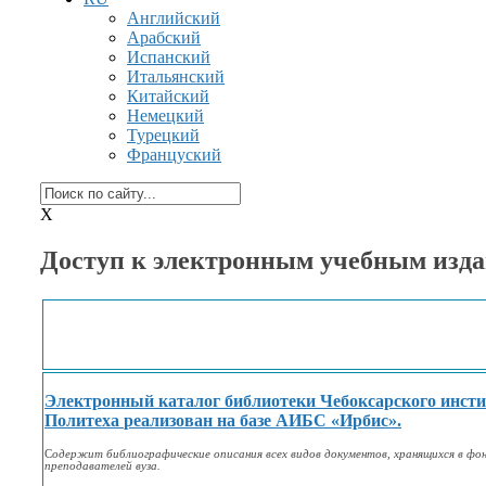
Английский
Арабский
Испанский
Итальянский
Китайский
Немецкий
Турецкий
Француский
X
Доступ к электронным учебным изда
Электронный каталог библиотеки Чебоксарского инсти
Политеха
реализован
на базе АИБС
«Ирбис».
С
одержит библиографические описания всех видов документов, хранящихся
в фо
преподавателей вуза.