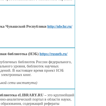
ека Чувашской Республики
http://nbchr.ru/
нная библиотека (НЭБ)
https://rusneb.ru/
убличных библиотек России федерального,
ального уровня, библиотек научных
дений.
В настоящее
время проект НЭБ
0 электронных книг.
льной сети института)
библиотека eLIBRARY.RU –
это крупнейший
нно-аналитический портал
в области
науки,
 образования,
содержащий рефераты