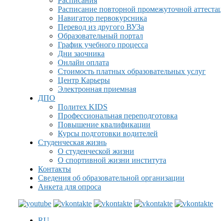
Расписания
Расписание повторной промежуточной аттеста
Навигатор первокурсника
Перевод из другого ВУЗа
Образовательный портал
График учебного процесса
Дни заочника
Онлайн оплата
Стоимость платных образовательных услуг
Центр Карьеры
Электронная приемная
ДПО
Политех KIDS
Профессиональная переподготовка
Повышение квалификации
Курсы подготовки водителей
Студенческая жизнь
О студенческой жизни
О спортивной жизни института
Контакты
Сведения об образовательной организации
Анкета для опроса
RU