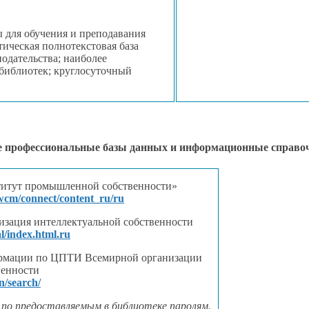
 для обучения
и преподавания
ическая полнотекстовая база
одательства; наиболее
библиотек; круглосуточный
 профессиональные базы данных
и информационные
справо
итут промышленной собственности»
wcm/connect/content_ru/ru
зация интеллектуальной собственности
l/index.html.ru
ормации по ЦПТИ Всемирной организации
венности
n/search/
по предоставляемым
в библиотеке
паролям.