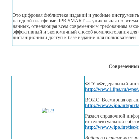
Это цифровая библиотека изданий
и удобные
инструменты
на одной
платформе.
IPR SMART
— уникальная политемат
данных, отвечающая всем современным требованиям закон
эффективный
и экономичный
способ комплектования для 
дистанционный доступ
к базе
изданий для пользователей
Современные
ФГУ «Федеральный инст
http://www1.fips.ru/wps/
ВОИС Всемирная органи
http://www.wipo.int/porta
Раздел справочной инф
интеллектуальной собст
http://www.wipo.int/tisc/e
Войти
в систему
можно 