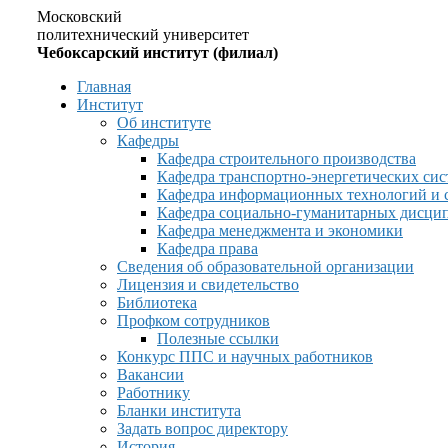
Московский
политехнический университет
Чебоксарский институт (филиал)
Главная
Институт
Об институте
Кафедры
Кафедра строительного производства
Кафедра транспортно-энергетических сис
Кафедра информационных технологий и 
Кафедра социально-гуманитарных дисци
Кафедра менеджмента и экономики
Кафедра права
Сведения об образовательной организации
Лицензия и свидетельство
Библиотека
Профком сотрудников
Полезные ссылки
Конкурс ППС и научных работников
Вакансии
Работнику
Бланки института
Задать вопрос директору
История