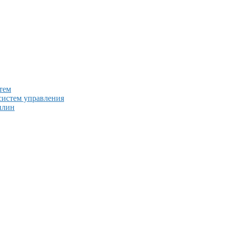
тем
систем управления
плин