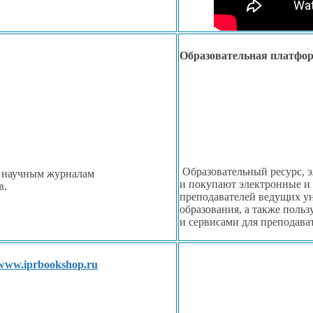
Образовательная платф
Образовательный ресурс, 
 научным
журналам
и покупают
электронные
и
в.
преподавателей ведущих ун
образования,
а также
польз
и сервисами
для преподава
/www.iprbookshop.ru