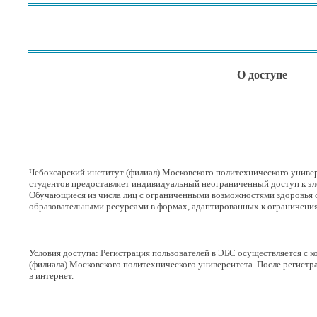
О доступе
Чебоксарский институт (филиал) Московского политехнического униве
студентов предоставляет индивидуальный неограниченный доступ
к э
Обучающиеся
из числа
лиц
с ограниченными
возможностями здоровья 
образовательными ресурсами
в формах,
адаптированных
к ограничени
Условия доступа: Регистрация пользователей
в ЭБС
осуществляется
с 
(филиала) Московского политехнического университета. После регистр
в интернет.