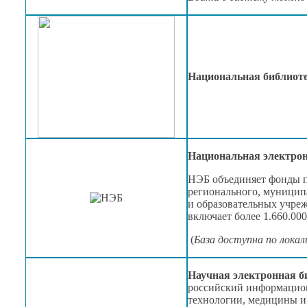
Национальная библиот
Национальная электро
НЭБ объединяет фонды п
регионального, муницип
и образовательных
учреж
включает более 1.660.00
(
База доступна по лока
Научная электронная 
российский информацио
технологии, медицины
и