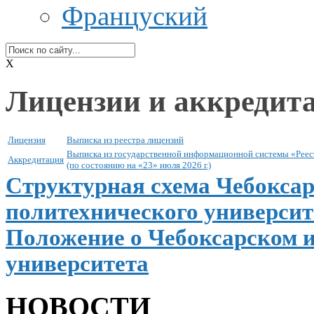
Француский
X
Лицензии и аккредит
Лицензия
Выписка
из реестра
лицензий
Выписка
из государственной
информационной системы «Реес
Аккредитация
(по состоянию на «23» июля
2026 г.)
Структурная схема Чебоксар
политехнического университ
Положение
о Чебоксарском
и
университета
НОВОСТИ