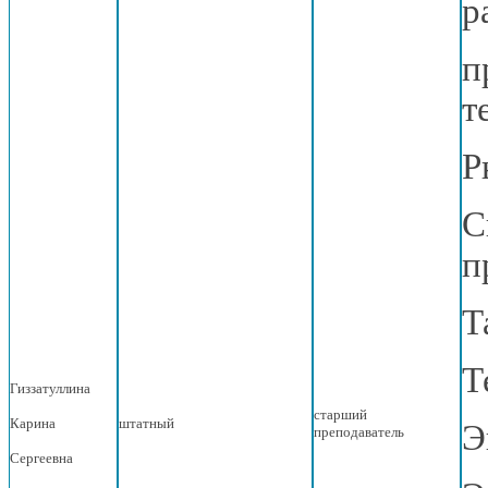
р
п
т
Р
С
п
Т
Т
Гиззатуллина
старший
Карина
штатный
Э
преподаватель
Сергеевна