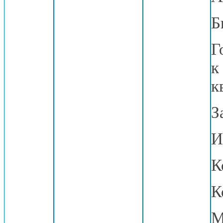
Б
Г
к
к
З
И
К
К
М