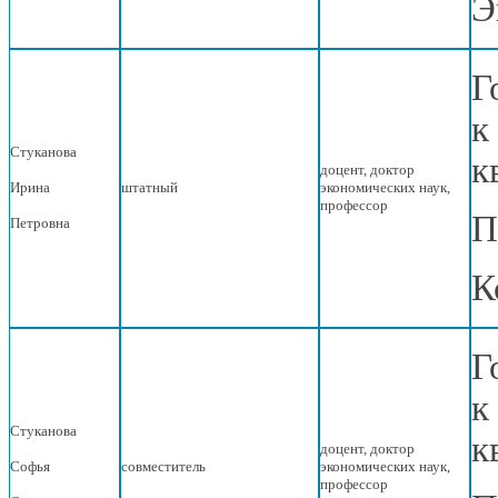
Э
Г
к
Стуканова
к
доцент, доктор
Ирина
штатный
экономических наук,
профессор
П
Петровна
К
Г
к
Стуканова
к
доцент, доктор
Софья
совместитель
экономических наук,
профессор