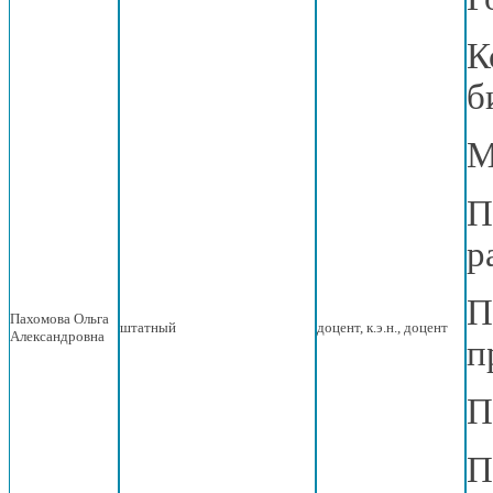
К
б
М
П
р
П
Пахомова Ольга
штатный
доцент, к.э.н., доцент
Александровна
п
П
П