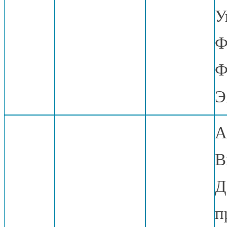
У
Ф
Ф
Э
А
В
Д
п