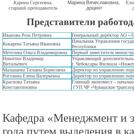
Карина Сергеевна,
Марина Вячеславовна,
Ели
старший преподаватель
доцент
Представители работод
Иванова Роза Петровна
Генеральный директор АО «Л
Начальник Управления госуд
Кокарева Татьяна Ивановна
Республики
Метелева Ольга Владимировна
Первый заместитель министр
Никитин Владимир
Управляющий дополнительны
Витальевич
г. Чебоксары
Филиала «Ниже
Малышева Татьяна Борисовна
Директор по управлению
пер
Рогозина Елена Валерьевна
Директор по управлению пе
Краснова Татьяна
Главный экономист – начальн
Константиновна
ГУП ЧР «Чувашское транспор
Кафедра
«Менеджмент и э
года путем
выделения в к