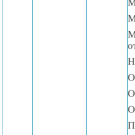
М
М
М
о
Н
О
О
О
П