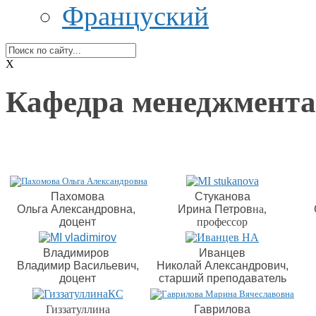
Француский
X
Кафедра менеджмента
Пахомова
Стуканова
Ольга Александровна,
Ирина Петров
на,
доцент
профессор
Владимиров
Иванцев
Владимир Васильевич,
Николай Александрович,
доцент
старший преподаватель
Гиззатуллина
Гаврилова