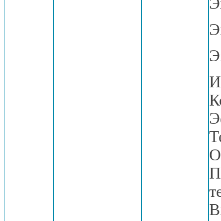
Э
Э
Э
И
К
Э
Т
О
П
т
В