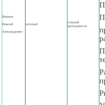
П
П
Иванцев
старший
Николай
штатный
преподаватель
п
Александрович
р
П
т
Р
п
Р