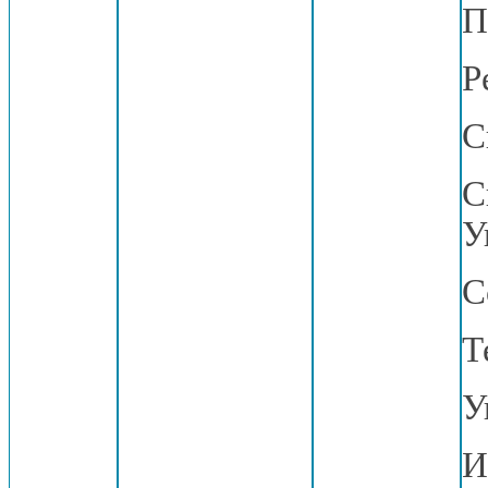
П
Р
С
С
У
С
Т
У
И