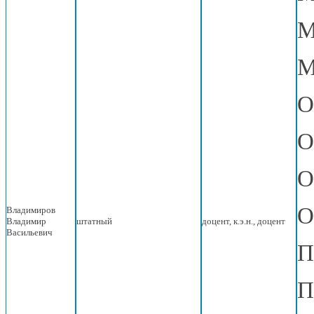
М
М
О
О
О
О
Владимиров
Владимир
штатный
доцент, к.э.н., доцент
Васильевич
П
П