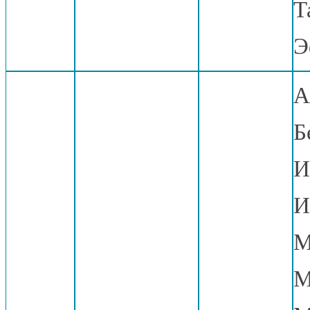
Т
Э
А
Б
И
И
М
М