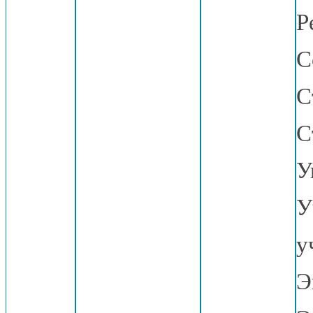
Р
С
С
С
У
У
у
Э