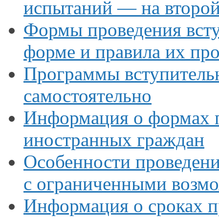
испытаний —
на второ
Формы проведения вст
форме
и правила
их пр
Программы вступитель
самостоятельно
Информация
о формах
п
иностранных граждан
Особенности проведени
с ограниченными
возмо
Информация
о сроках
п