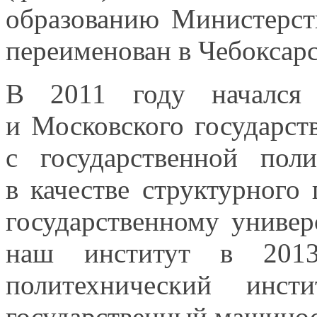
образованию Министерст
переименован
в Чебоксар
В
2011 году
начался 
и Московского
государст
с государственной
поли
в качестве
структурного 
государственному унив
наш институт в
201
политехнический инс
государственный машино