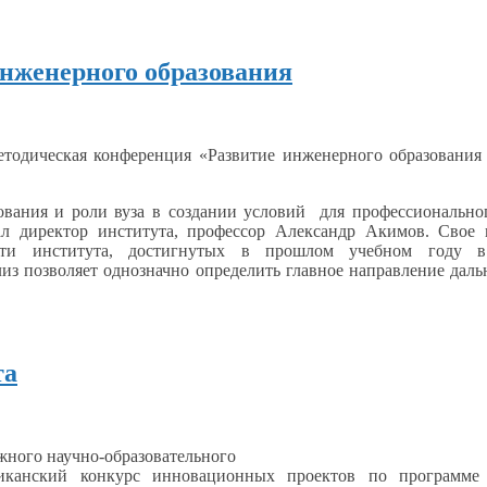
нженерного образования
методическая конференция «Развитие инженерного образовани
зования
и роли
вуза
в создании
условий для профессионально
ал директор института, профессор Александр Акимов.
Свое 
ости института, достигнутых
в прошлом
учебном году
в
из позволяет однозначно определить главное направление дал
та
ного научно-образовательного
канский конкурс инновационных проектов по программе 