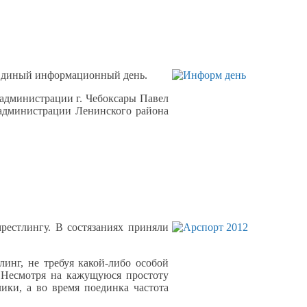
 Единый информационный день.
администрации
г. Чебоксары
Павел
администрации Ленинского района
мрестлингу.
В состязаниях приняли
тлинг,
не требуя
какой-либо
особой
.
Несмотря
на кажущуюся
простоту
лики, а
во время
поединка
частота