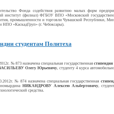
авительство Фонда содействия развитию малых форм предпр
й институт (филиал) ФГБОУ ВПО «Московский государствен
вития, промышленности
и торговли
Чувашской Республики, Мин
и НПО
«КаскадГруп»
(г. Чебоксары).
ндии студентам Политеха
2012г. № 873 назначена специальная государственная
стипендия
ВАСИЛЬЕВУ Олегу Юрьевичу
, студенту
4 курса
автомобильно
.2012г. № 874 назначена специальная государственная
стипен
рномырдина
НИКАНДРОВУ Алексею Альбертовичу
, студе
хнологический средства.