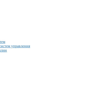
тем
систем управления
плин