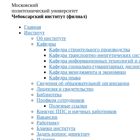
Московский
политехнический университет
Чебоксарский институт (филиал)
Главная
Институт
Об институте
Кафедры
Кафедра строительного производства
Кафедра транспортно-энергетических сис
Кафедра информационных технологий и 
Кафедра социально-гуманитарных дисци
Кафедра менеджмента и экономики
Кафедра права
Сведения об образовательной организации
Лицензия и свидетельство
Библиотека
Профком сотрудников
Полезные ссылки
Конкурс ППС и научных работников
Вакансии
Работнику
Бланки института
Задать вопрос директору
История