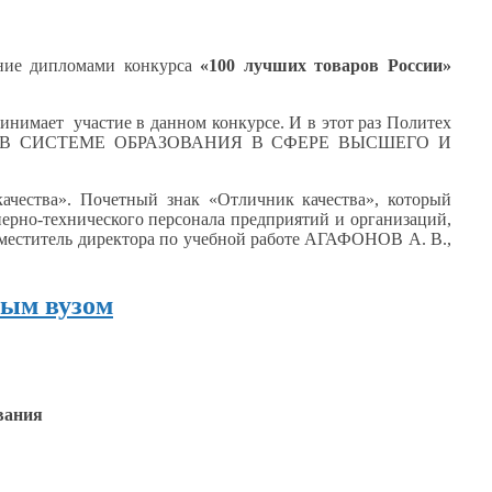
ние дипломами конкурса
«100 лучших товаров России»
инимает участие
в данном
конкурсе.
И в этот
раз Политех
В СИСТЕМЕ ОБРАЗОВАНИЯ В СФЕРЕ ВЫСШЕГО И
ачества». Почетный знак «Отличник качества», который
нерно-технического персонала предприятий
и организаций,
меститель директора по учебной работе
АГАФОНОВ А. В.,
ым вузом
вания