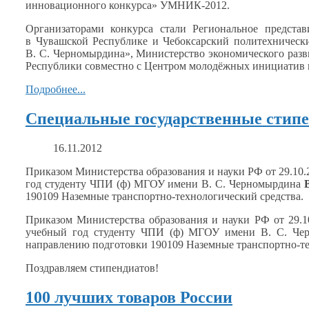
инновационного конкурса» УМНИК-2012.
Организаторами конкурса стали Региональное предст
в Чувашской
Республике
и Чебоксарский
политехнически
В. С. Черномырдина»,
Министерство экономического раз
Республики совместно
с Центром
молодёжных инициатив
Подробнее...
Специальные государственные стипе
16.11.2012
Приказом Министерства образования
и науки
РФ от 29.10.
год студенту ЧПИ (ф) МГОУ имени
В. С. Черномырдина
190109 Наземные
транспортно-технологический средства.
Приказом Министерства образования
и науки
РФ от 29.10
учебный год студенту ЧПИ (ф) МГОУ имени
В. С. Че
направлению подготовки
190109 Наземные
транспортно-те
Поздравляем стипендиатов!
100 лучших товаров России