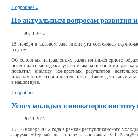
Подробнее...
По актуальным вопросам развития и
20.11.2012
16 ноября
в актовом
зале института состоялась научно-
в вузе».
Об
основных направлениях развития инженерного обра
потенциала молодежи участникам конференции рассказ
посвятил анализу конкретных результатов деятельн
и культурно-массовой
деятельности. Такой детальный анал
в нашем
вузе.
Подробнее...
Успех молодых инноваторов институ
20.11.2012
15–16 ноября
2012 года
в рамках
республиканского молодеж
форума «Первый шаг вперед» состоялся
VII
Республи