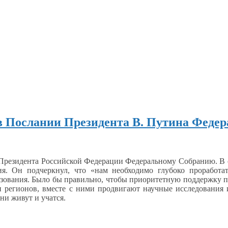
в Послании Президента В. Путина Феде
 Президента Российской Федерации Федеральному Собранию.
В 
ия.
Он подчеркнул,
что «нам необходимо глубоко проработат
зования.
Было бы
правильно, чтобы приоритетную поддержку по
 регионов, вместе
с ними
продвигают научные исследования
они живут
и учатся.