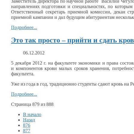
Заместитель директора по научной работе
Василий Чегул
направлениях подготовки
и специальностях,
по которым 
Ответственный секретарь приемной комиссии, декан ст
приемной кампании
и дал
будущим абитуриентам нескольк
Подробнее...
Это так просто – прийти и сдать кров
06.12.2012
5 декабря
2012 г.
на факультете
экономики
и права
состоя
и компонентов
крови малых сроков хранения, потребно
факультета.
Уже
из года
в год,
традиционно студенты сдают кровь
на Р
Подробнее...
Страница 879 из 888
В начало
Назад
876
877