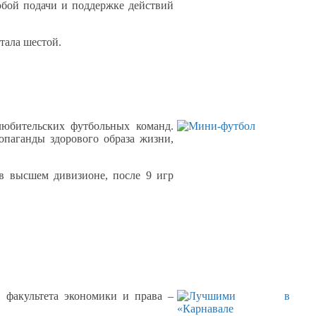
юбой подачи
и поддержке
действий
тала шестой.
юбительских футбольных команд.
опаганды здорового образа жизни,
в высшем
дивизионе, после
9 игр
и факультета экономики
и права
–