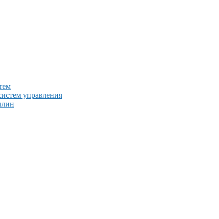
тем
систем управления
плин