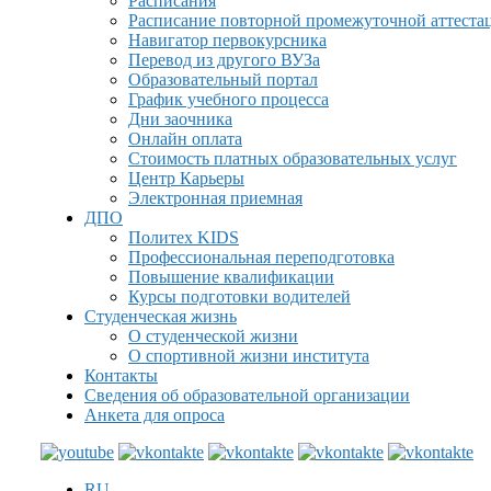
Расписания
Расписание повторной промежуточной аттеста
Навигатор первокурсника
Перевод из другого ВУЗа
Образовательный портал
График учебного процесса
Дни заочника
Онлайн оплата
Стоимость платных образовательных услуг
Центр Карьеры
Электронная приемная
ДПО
Политех KIDS
Профессиональная переподготовка
Повышение квалификации
Курсы подготовки водителей
Студенческая жизнь
О студенческой жизни
О спортивной жизни института
Контакты
Сведения об образовательной организации
Анкета для опроса
RU