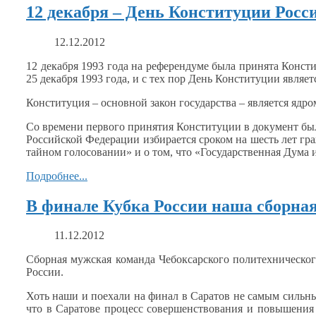
12 декабря – День Конституции Рос
12.12.2012
12 декабря
1993 года
на референдуме
была принята Консти
25 декабря
1993 года,
и
с тех
пор День Конституции являет
Конституция – основной закон государства – является ядр
Со времени первого принятия Конституции
в документ
был
Российской Федерации избирается сроком
на шесть
лет гр
тайном голосовании» и
о том,
что «Государственная Дума 
Подробнее...
В финале Кубка России наша сборна
11.12.2012
Сборная мужская команда Чебоксарского политехническ
России.
Хоть наши
и поехали
на финал
в Саратов
не самым
сильны
что
в Саратове
процесс совершенствования
и повышени