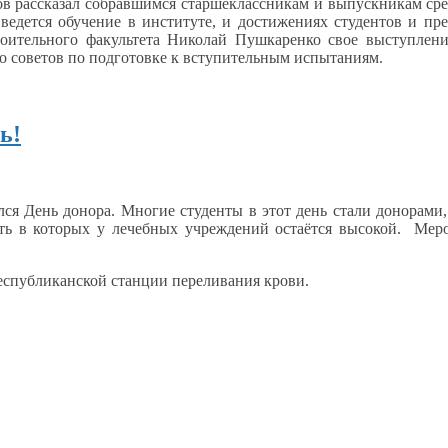
ов рассказал собравшимся старшеклассникам
и выпускникам
сре
ведется обучение
в институте,
и достижениях
студентов
и пре
роительного факультета Николай Пушкаренко свое выступлени
о советов по подготовке
к вступительным
испытаниям.
ь!
лся День донора. Многие студенты
в этот
день стали донорами
сть
в которых
у лечебных
учреждений остаётся высокой.
Меро
еспубликанской
станции
переливания крови.