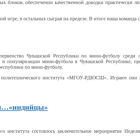
ных
блоков, обеспечении качественной доводки практически л
ной
игре,
в остальных
сыграв
на пределе.
В итоге
наша команда с
первенство
Чувашской Республики по
мини-футболу
среди л
я
и популяризации
мини-футбола
в Чувашской
Республике, пр
республики по
мини-футболу.
 политехнического института
«МГОУ-РДЮСШ».
Играют они
ли…«индийцы»
ого института состоялось заключительное мероприятие Недел