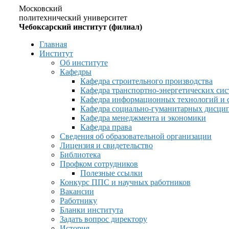
Московский
политехнический университет
Чебоксарский институт (филиал)
Главная
Институт
Об институте
Кафедры
Кафедра строительного производства
Кафедра транспортно-энергетических сис
Кафедра информационных технологий и 
Кафедра социально-гуманитарных дисци
Кафедра менеджмента и экономики
Кафедра права
Сведения об образовательной организации
Лицензия и свидетельство
Библиотека
Профком сотрудников
Полезные ссылки
Конкурс ППС и научных работников
Вакансии
Работнику
Бланки института
Задать вопрос директору
История