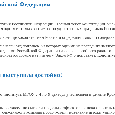
сийской Федерации
туция Российской Федерации. Полный текст Конституции был о
ся одним
из самых
значимых государственных праздников Росси
ом всей правовой системы России
и определяет
смысл
и содержан
 внесен ряд поправок,
из которых
одними
из последних
являют
ажданами Российской Федерации
на основе
всеобщего равного
и
избирается сроком
на пять
лет» (Закон РФ
о поправке
к Конститу
я выступила достойно!
ого института МГОУ с
4 по
9 декабря
участвовала
в финале
Кубк
м составом,
но сыграли
предельно
эффективно,
показав очень 
я
слаженности команды
продолжился: новенькие игроки удачн