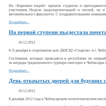
На «Карнавал наций» пришли студенты
и преподавател
участников Недели видеопрезентацией
и песней,
но
и
автомобильного факультета.
С поздравительными
номерам
Подробнее...
На первой ступени пьедестала почета
10.12.2012
6–9 декабря
в спортивном
зале ДЮСШ «Спартак» в
г. Чеб
Состязания, которые проводятся
в республике
не первый
за награды
традиционного турнира ежегодно
в Чебоксары
Подробнее...
День открытых дверей для будущих с
10.12.2012
8 декабря
2012 года
в Чебоксарском
политехническом инсти