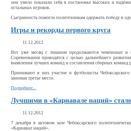
они умело показали себя
в постановке
высоких
и надёж
остальных игроков.
Сыгранность помогла политехникам одержать победу
в од
Игры и рекорды первого круга
11.12.2012
Вот уже месяц
с лишним
продолжаются чемпионат
и 
Соревнования проводятся
с целью
да
л
ьнейшего развити
выявления лучших команд
и составления
сборных команд 
Принимают
в них
участие
и футболисты
Чебоксарского
занимая третье место.
Подробнее...
Лучшими в «Карнавале наций» ста
11.12.2012
7 декабря
в актовом
зале Чебоксарского политехническ
«Карнавал наций».