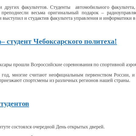
и
других факультетов. Студенты автомобильного факультета
 преподнесли
весьма оригинальный подарок – радиоуправ
и выступил
и студактив
факультета
управления и информатики в 
– студент Чебоксарского политеха!
оксары
прошли Всероссийские соревнования по спортивной аэро
год, многие считают неофициальным первенством России,
и
приезжают спортсмены
из различных
регионов нашей страны.
тудентов
туте состоялся очередной День открытых дверей.