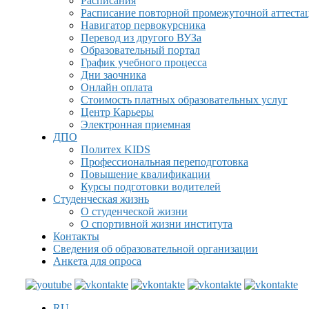
Расписания
Расписание повторной промежуточной аттеста
Навигатор первокурсника
Перевод из другого ВУЗа
Образовательный портал
График учебного процесса
Дни заочника
Онлайн оплата
Стоимость платных образовательных услуг
Центр Карьеры
Электронная приемная
ДПО
Политех KIDS
Профессиональная переподготовка
Повышение квалификации
Курсы подготовки водителей
Студенческая жизнь
О студенческой жизни
О спортивной жизни института
Контакты
Сведения об образовательной организации
Анкета для опроса
RU