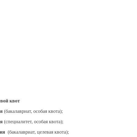
евой
квот
ия
(бакалавриат, особая квота);
ия
(специалитет, особая квота);
ния
(бакалавриат, целевая квота);