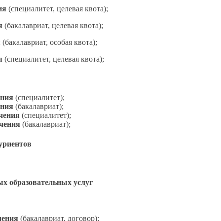
ия
(специалитет, целевая квота);
я
(бакалавриат, целевая квота);
я
(бакалавриат, особая квота);
я
(специалитет, целевая квота);
ения
(специалитет
);
ения
(бакалавриат
);
учения
(специалитет
);
учения
(бакалавриат
);
уриентов
х образовательных услуг
чения
(бакалавриат, договор
);