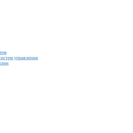
тем
систем управления
плин