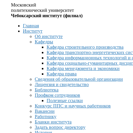
Московский
политехнический университет
Чебоксарский институт (филиал)
Главная
Институт
Об институте
Кафедры
Кафедра строительного производства
Кафедра транспортно-энергетических сис
Кафедра информационных технологий и 
Кафедра социально-гуманитарных дисци
Кафедра менеджмента и экономики
Кафедра права
Сведения об образовательной организации
Лицензия и свидетельство
Библиотека
Профком сотрудников
Полезные ссылки
Конкурс ППС и научных работников
Вакансии
Работнику
Бланки института
Задать вопрос директору
История