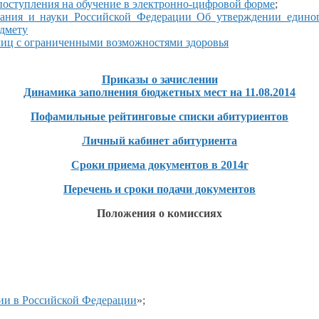
 поступления
на обучение
в электронно-цифровой
форме
;
вания
и науки
Российской Федерации Об утверждении едино
едмету
лиц
с ограниченными
возможностями здоровья
Приказы
о зачислении
Динамика заполнения бюджетных мест на 11.08.2014
Пофамильные рейтинговые списки абитуриентов
Личный кабинет абитуриента
Сроки приема документов в 2014г
Перечень
и сроки
подачи документов
Положения
о комиссиях
нии
в Российской
Федерации
»;