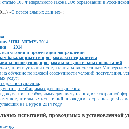
в статью
108 Федерального
закона „Об образовании
в Российско
011) «
О персональных данных
»;
ва
ния ЧПИ_МГМУ- 2014
ния —
2014
ых испытаний
и презентации
направлений
мам бакалавриата
и программам
специалитета
авила проведения, программы вступительных испытаний
овокупности условий поступления, установленных Университе
а
на обучение
по каждой совокупности условий поступления, у
ых услуг
;
ых для поступления
;
кументов, необходимых для поступления
;
я документов, необходимых для поступления,
в электронной
фор
татам вступительных испытаний, проводимых организацией сам
тупающих на
1 курс
в
2014 году.
ельных испытаний, проводимых в установленной у
оговору