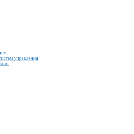
тем
систем управления
плин