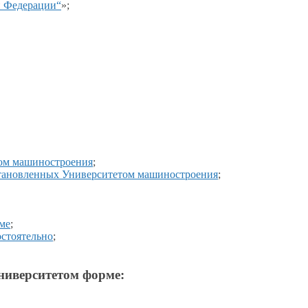
й
Федерации“
»;
том машиностроения
;
становленных Университетом машиностроения
;
ме
;
остоятельно
;
ниверситетом форме: