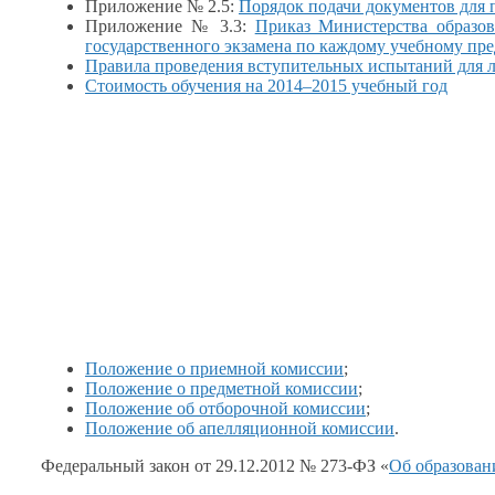
Приложение № 2.5:
Порядок подачи документов для
Приложение № 3.3:
Приказ Министерства образо
государственного экзамена по каждому учебному пр
Правила проведения вступительных испытаний для 
Стоимость обучения на
2014–2015 учебный
год
Положение
о приемной
комиссии
;
Положение
о предметной
комиссии
;
Положение
об отборочной
комиссии
;
Положение
об апелляционной
комиссии
.
Федеральный закон от 29.12.2012 № 273-ФЗ «
Об образова