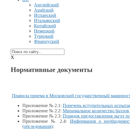
Английский
Арабский
Испанский
Итальянский
Китайский
Немецкий
Турецкий
Француский
X
Нормативные документы
Правила приема
в Московский
государственный машинос
Приложение № 2.1:
Перечень вступительных испыта
Приложение № 2.2:
Минимальное количество баллов 
Приложение № 2.3:
Порядок предоставления льгот п
Приложение № 2.4:
Информация
о необходимос
(обследования)
;