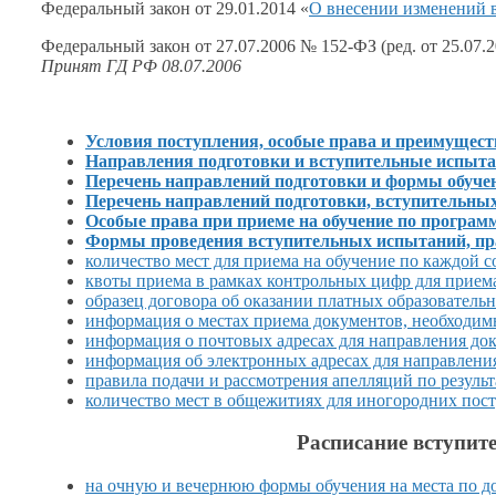
Федеральный закон от 29.01.2014 «
О внесении изменений
Федеральный закон от 27.07.2006 № 152-ФЗ (ред. от 25.07.2
Принят ГД РФ 08.07.2006
Условия поступления, особые права
и преимущест
Направления подготовки
и вступительные
испыта
Перечень направлений подготовки
и формы
обуче
Перечень направлений подготовки, вступительн
Особые права при приеме
на обучение
по програм
Формы проведения вступительных испытаний, пр
количество мест для приема
на обучение
по каждой с
квоты приема
в рамках
контрольных цифр для прием
образец договора
об оказании
платных образовательн
информация
о местах
приема документов, необходим
информация
о почтовых
адресах для направления до
информация
об электронных
адресах для направлени
правила подачи
и рассмотрения
апелляций по резуль
количество мест
в общежитиях
для иногородних пос
Расписание вступит
на очную
и вечернюю
формы обучения
на места
по д