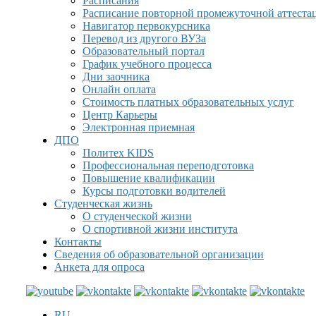
Расписания
Расписание повторной промежуточной аттеста
Навигатор первокурсника
Перевод из другого ВУЗа
Образовательный портал
График учебного процесса
Дни заочника
Онлайн оплата
Стоимость платных образовательных услуг
Центр Карьеры
Электронная приемная
ДПО
Политех KIDS
Профессиональная переподготовка
Повышение квалификации
Курсы подготовки водителей
Студенческая жизнь
О студенческой жизни
О спортивной жизни института
Контакты
Сведения об образовательной организации
Анкета для опроса
RU