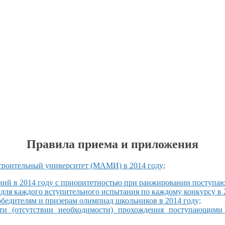
Правила приема
и приложения
троительный университет (МАМИ) в
2014 году;
ний в
2014 году
с приоритетностью
при ранжировании поступаю
для каждого вступительного испытания по каждому конкурсу в
обедителям
и призерам
олимпиад школьников в
2014 году;
ти
(отсутствии необходимости) прохождения поступающими 