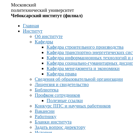
Московский
политехнический университет
Чебоксарский институт (филиал)
Главная
Институт
Об институте
Кафедры
Кафедра строительного производства
Кафедра транспортно-энергетических сис
Кафедра информационных технологий и 
Кафедра социально-гуманитарных дисци
Кафедра менеджмента и экономики
Кафедра права
Сведения об образовательной организации
Лицензия и свидетельство
Библиотека
Профком сотрудников
Полезные ссылки
Конкурс ППС и научных работников
Вакансии
Работнику
Бланки института
Задать вопрос директору
История