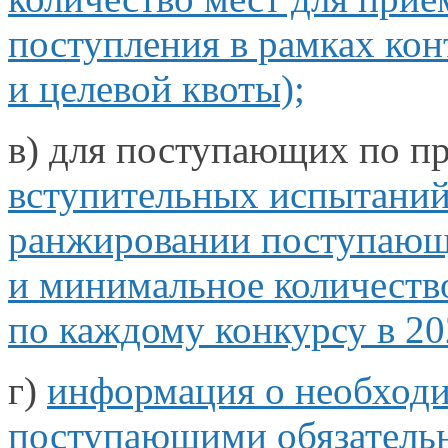
поступления
в рамках
кон
и целевой
квоты);
в) для поступающих по п
вступительных испытани
ранжировании поступающи
и минимальное
количество
по каждому конкурсу в
20
г)
информация
о необход
поступающими обязательн