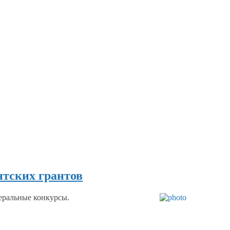
нтских грантов
еральные
конкурсы.