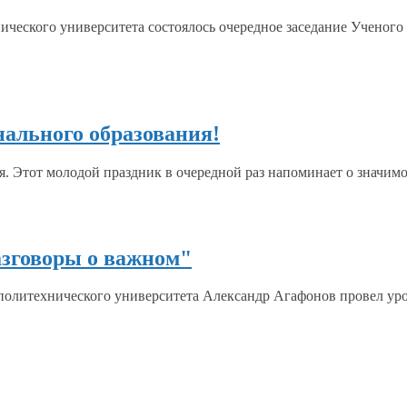
ческого университета состоялось очередное заседание Ученого 
нального образования!
я.
Этот молодой
праздник
в очередной
раз напоминает
о значим
азговоры о важном"
 политехнического университета Александр Агафонов провел ур