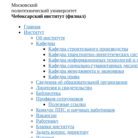
Московский
политехнический университет
Чебоксарский институт (филиал)
Главная
Институт
Об институте
Кафедры
Кафедра строительного производства
Кафедра транспортно-энергетических сис
Кафедра информационных технологий и 
Кафедра социально-гуманитарных дисци
Кафедра менеджмента и экономики
Кафедра права
Сведения об образовательной организации
Лицензия и свидетельство
Библиотека
Профком сотрудников
Полезные ссылки
Конкурс ППС и научных работников
Вакансии
Работнику
Бланки института
Задать вопрос директору
История