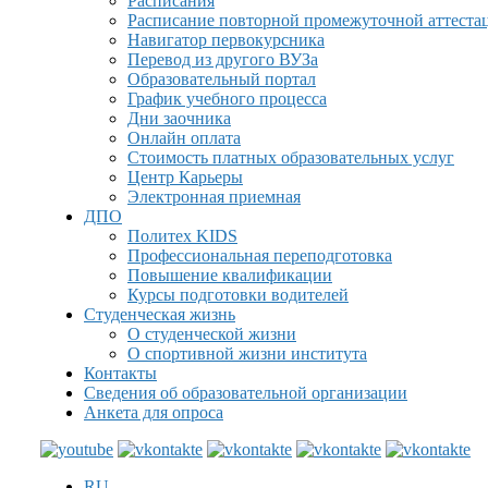
Расписания
Расписание повторной промежуточной аттеста
Навигатор первокурсника
Перевод из другого ВУЗа
Образовательный портал
График учебного процесса
Дни заочника
Онлайн оплата
Стоимость платных образовательных услуг
Центр Карьеры
Электронная приемная
ДПО
Политех KIDS
Профессиональная переподготовка
Повышение квалификации
Курсы подготовки водителей
Студенческая жизнь
О студенческой жизни
О спортивной жизни института
Контакты
Сведения об образовательной организации
Анкета для опроса
RU