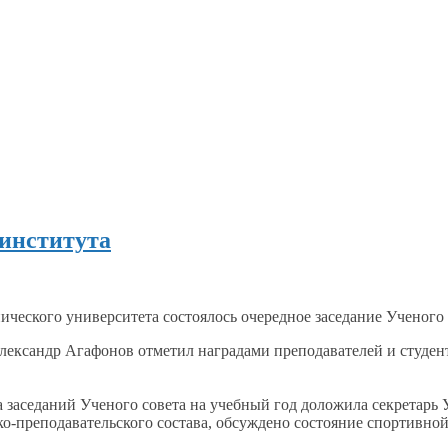
 института
ческого университета состоялось очередное заседание Ученого 
Александр Агафонов отметил наградами преподавателей
и студен
 заседаний Ученого совета
на учебный
год доложила секретарь 
о-преподавательского состава, обсуждено состояние спортивно