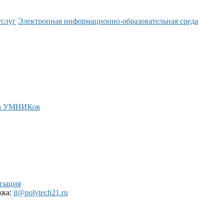
услуг
Электронная информационно-образовательная среда
а УМНИКов
изация
жка:
it@polytech21.ru