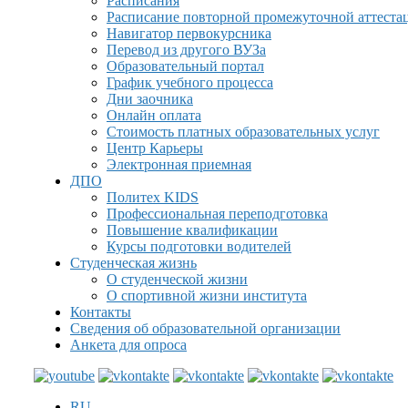
Расписания
Расписание повторной промежуточной аттеста
Навигатор первокурсника
Перевод из другого ВУЗа
Образовательный портал
График учебного процесса
Дни заочника
Онлайн оплата
Стоимость платных образовательных услуг
Центр Карьеры
Электронная приемная
ДПО
Политех KIDS
Профессиональная переподготовка
Повышение квалификации
Курсы подготовки водителей
Студенческая жизнь
О студенческой жизни
О спортивной жизни института
Контакты
Сведения об образовательной организации
Анкета для опроса
RU