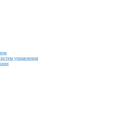
тем
систем управления
плин