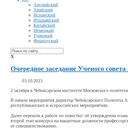
Английский
Арабский
Испанский
Итальянский
Китайский
Немецкий
Турецкий
Француский
X
Очередное заседание Ученого совета
03.10.2023
2 октября
в Чебоксарском
институте Московского политехни
В начале мероприятия директор Чебоксарского Политеха 
республиканских
и всероссийских
мероприятиях.
Далее перешли
к работе
по повестке:
об утверждении
плана
второй этап конкурса
на вакантные
должности профессорск
ее совершенствованию.