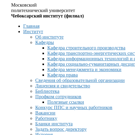
Московский
политехнический университет
Чебоксарский институт (филиал)
Главная
Институт
Об институте
Кафедры
Кафедра строительного производства
Кафедра транспортно-энергетических сис
Кафедра информационных технологий и 
Кафедра социально-гуманитарных дисци
Кафедра менеджмента и экономики
Кафедра права
Сведения об образовательной организации
Лицензия и свидетельство
Библиотека
Профком сотрудников
Полезные ссылки
Конкурс ППС и научных работников
Вакансии
Работнику
Бланки института
Задать вопрос директору
История