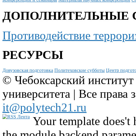
ДОПОЛНИТЕЛЬНЫЕ 
Противодействие террори
РЕСУРСЫ
Довузовская подготовка
Политеховские субботы
Центр подгото
© Чебоксарский институт
университета | Все права 
it@polytech21.ru
Your template does't 
the module backend parame