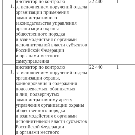
инспектор по контролю
22 440
1
за исполнением
поручений отдела
организации применения
административного
законодательства управления
организации охраны
общественного порядка
и взаимодействия
с органами
исполнительной власти субъектов
Российской Федерации
и органами
местного
самоуправления
инспектор по контролю
22 440
1
за исполнением
поручений отдела
организации охраны,
конвоирования
и содержания
подозреваемых, обвиняемых
и лиц,
подвергнутых
административному аресту
управления организации охраны
общественного порядка
и взаимодействия
с органами
исполнительной власти субъектов
Российской Федерации
и органами
местного