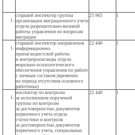
старший инспектор группы
25 965
1
организации миграционного учета
отдела разрешительно-визовой
работы управления по вопросам
миграции
старший инспектор направления
22 440
1
информационно-
пропагандистской работы
и контрпропаганды
отдела
морально-психологического
обеспечения управления по работе
с личным
составом (временно
на период
отсутствия основного
работника)
инспектор по контролю
22 440
1
за исполнением
поручений
группы по контролю
за достоверностью
документов
первичного учета отдела
статистики
и контроля
за достоверностью
документов
первичного учета, специальных