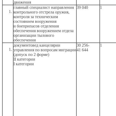
движения
главный специалист направления
39 040
1
контрольного отстрела оружия,
контроля
за техническим
состоянием вооружения
и боеприпасов
отделения
обеспечения вооружением отдела
организации тылового
обеспечения
документовед канцелярии
30 256-
1
управления по вопросам миграции
41 644
(допуск по
2 форме)
II категории
I категории