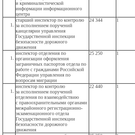
и криминалистической
информации информационного
центра
старший инспектор по контролю
24 344
1
за исполнением
поручений
канцелярии управления
Государственной инспекции
безопасности дорожного
движения
инспектор отделения по
25 250
1
организации оформления
заграничных паспортов отдела по
работе
с гражданами
Российской
Федерации управления по
вопросам миграции
инспектор по контролю
22 440
1
за исполнением
поручений
отделения по взаимодействию
с правоохранительными
органами
межрайонного регистрационно-
экзаменационного отдела
Государственной инспекции
безопасности дорожного
движения