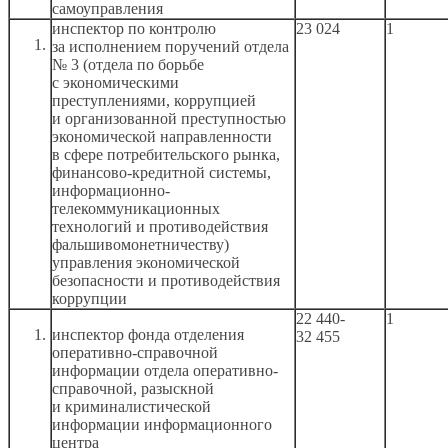
самоуправления
инспектор по контролю
23 024
1
за исполнением
поручений отдела
№ 3 (отдела по борьбе
с экономическими
преступлениями, коррупцией
и организованной
преступностью
экономической направленности
в сфере
потребительского рынка,
финансово-кредитной системы,
информационно-
телекоммуникационных
технологий
и противодействия
фальшивомонетничеству)
управления экономической
безопасности
и противодействия
коррупции
22 440-
1
инспектор фонда отделения
32 455
оперативно-справочной
информации отдела оперативно-
справочной, разыскной
и криминалистической
информации информационного
центра