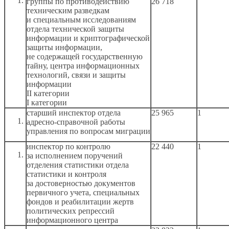
группы по противодействию
26 718
техническим разведкам
и специальным
исследованиям
отдела технической защиты
информации
и криптографической
защиты информации,
не содержащей
государственную
тайну, центра информационных
технологий, связи
и защиты
информации
II категории
I категории
старший инспектор отдела
25 965
1
адресно-справочной работы
управления по вопросам миграции
инспектор по контролю
22 440
1
за исполнением
поручений
отделения статистики отдела
статистики
и контроля
за достоверностью
документов
первичного учета, специальных
фондов
и реабилитации
жертв
политических репрессий
информационного центра