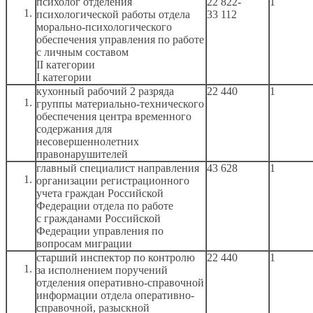
психолог отделения
22 822-
1
психологической работы отдела
33 112
морально-психологического
обеспечения управления по работе
с личным
составом
II категории
I категории
кухонный рабочий
2 разряда
22 440
1
группы материально-технического
обеспечения центра временного
содержания для
несовершеннолетних
правонарушителей
главный специалист направления
43 628
1
организации регистрационного
учета граждан Российской
Федерации отдела по работе
с гражданами
Российской
Федерации управления по
вопросам миграции
старший инспектор по контролю
22 440
1
за исполнением
поручений
отделения оперативно-справочной
информации отдела оперативно-
справочной, разыскной