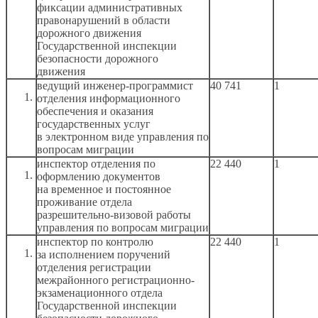
фиксации административных
правонарушений
в области
дорожного движения
Государственной инспекции
безопасности дорожного
движения
ведущий инженер-программист
40 741
1
отделения информационного
обеспечения
и оказания
государственных услуг
в электронном
виде управления по
вопросам миграции
инспектор отделения по
22 440
1
оформлению документов
на временное
и постоянное
проживание отдела
разрешительно-визовой работы
управления по вопросам миграции
инспектор по контролю
22 440
1
за исполнением
поручений
отделения регистрации
межрайонного регистрационно-
экзаменационного отдела
Государственной инспекции