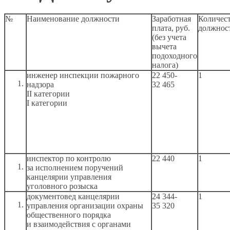
№
Наименование должности
Заработная
Количес
плата, руб.
должнос
(без учета
вычета
подоходного
налога)
инженер инспекции пожарного
22 450-
1
надзора
32 465
II категории
I категории
инспектор по контролю
22 440
1
за исполнением
поручений
канцелярии управления
уголовного розыска
документовед канцелярии
24 344-
1
управления организации охраны
35 320
общественного порядка
и взаимодействия
с органами