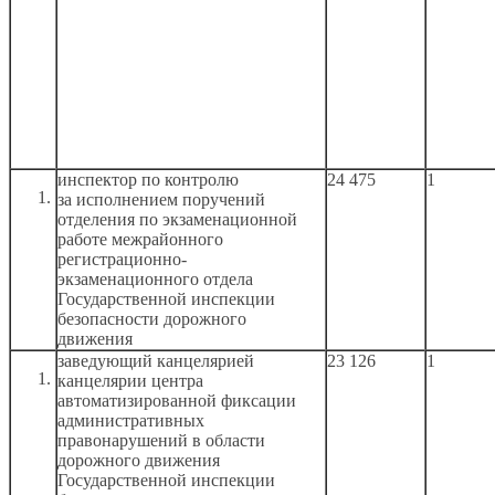
инспектор по контролю
24 475
1
за исполнением
поручений
отделения по экзаменационной
работе межрайонного
регистрационно-
экзаменационного отдела
Государственной инспекции
безопасности дорожного
движения
заведующий канцелярией
23 126
1
канцелярии центра
автоматизированной фиксации
административных
правонарушений
в области
дорожного движения
Государственной инспекции