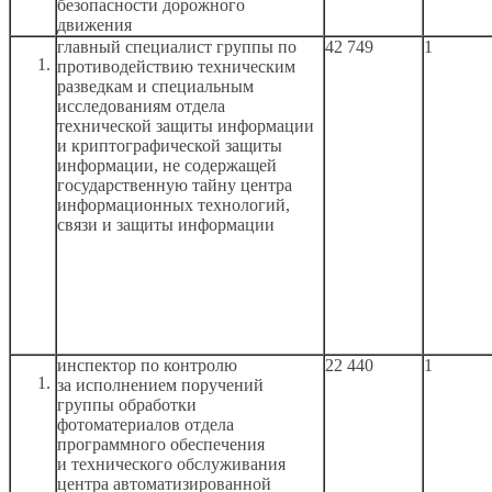
безопасности дорожного
движения
главный специалист группы по
42 749
1
противодействию техническим
разведкам
и специальным
исследованиям отдела
технической защиты информации
и криптографической
защиты
информации,
не содержащей
государственную тайну центра
информационных технологий,
связи
и защиты
информации
инспектор по контролю
22 440
1
за исполнением
поручений
группы обработки
фотоматериалов отдела
программного обеспечения
и технического
обслуживания
центра автоматизированной