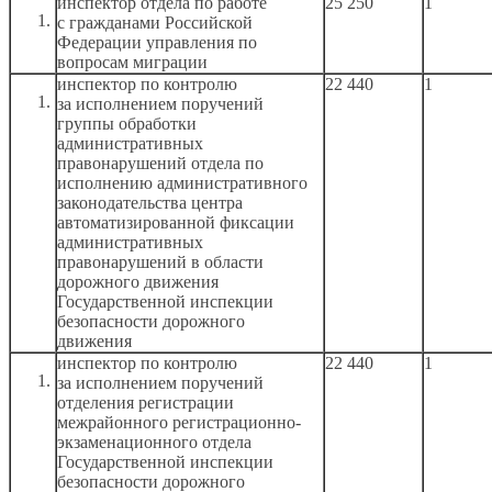
инспектор отдела по работе
25 250
1
с гражданами
Российской
Федерации управления по
вопросам миграции
инспектор по контролю
22 440
1
за исполнением
поручений
группы обработки
административных
правонарушений отдела по
исполнению административного
законодательства центра
автоматизированной фиксации
административных
правонарушений
в области
дорожного движения
Государственной инспекции
безопасности дорожного
движения
инспектор по контролю
22 440
1
за исполнением
поручений
отделения регистрации
межрайонного регистрационно-
экзаменационного отдела
Государственной инспекции
безопасности дорожного