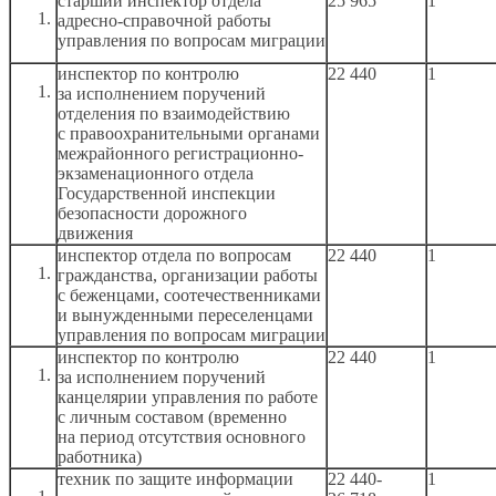
старший инспектор отдела
25 965
1
адресно-справочной работы
управления по вопросам миграции
инспектор по контролю
22 440
1
за исполнением
поручений
отделения по взаимодействию
с правоохранительными
органами
межрайонного регистрационно-
экзаменационного отдела
Государственной инспекции
безопасности дорожного
движения
инспектор отдела по вопросам
22 440
1
гражданства, организации работы
с беженцами,
соотечественниками
и вынужденными
переселенцами
управления по вопросам миграции
инспектор по контролю
22 440
1
за исполнением
поручений
канцелярии управления по работе
с личным
составом (временно
на период
отсутствия основного
работника)
техник по защите информации
22 440-
1