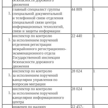
безопасности дорожного
движения
главный специалист группы
44 809
1
специальной документальной
и телефонной
связи отделения
специальной связи центра
информационных технологий,
связи
и защиты
информации
инспектор по контролю
22 440
1
за исполнением
поручений
отделения регистрации
межрайонного регистрационно-
экзаменационного отдела
Государственной инспекции
безопасности дорожного
движения
инспектор по контролю
28 024
1
за исполнением
поручений
канцелярии управления по
вопросам миграции
инспектор по контролю
28 024
1
за исполнением
поручений
канцелярии информационного
центра
инженер по надзору
22 457-
1