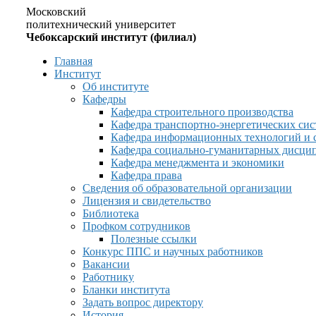
Московский
политехнический университет
Чебоксарский институт (филиал)
Главная
Институт
Об институте
Кафедры
Кафедра строительного производства
Кафедра транспортно-энергетических сис
Кафедра информационных технологий и 
Кафедра социально-гуманитарных дисци
Кафедра менеджмента и экономики
Кафедра права
Сведения об образовательной организации
Лицензия и свидетельство
Библиотека
Профком сотрудников
Полезные ссылки
Конкурс ППС и научных работников
Вакансии
Работнику
Бланки института
Задать вопрос директору
История