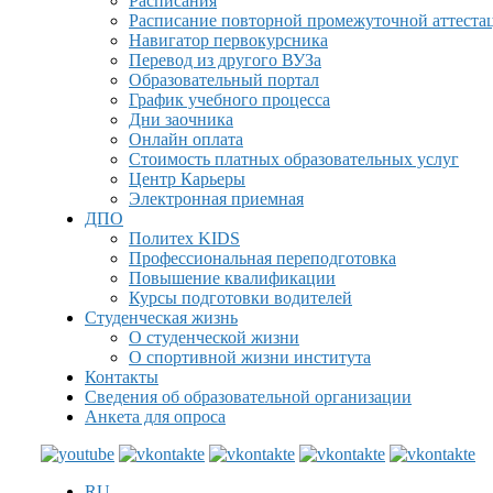
Расписания
Расписание повторной промежуточной аттеста
Навигатор первокурсника
Перевод из другого ВУЗа
Образовательный портал
График учебного процесса
Дни заочника
Онлайн оплата
Стоимость платных образовательных услуг
Центр Карьеры
Электронная приемная
ДПО
Политех KIDS
Профессиональная переподготовка
Повышение квалификации
Курсы подготовки водителей
Студенческая жизнь
О студенческой жизни
О спортивной жизни института
Контакты
Сведения об образовательной организации
Анкета для опроса
RU