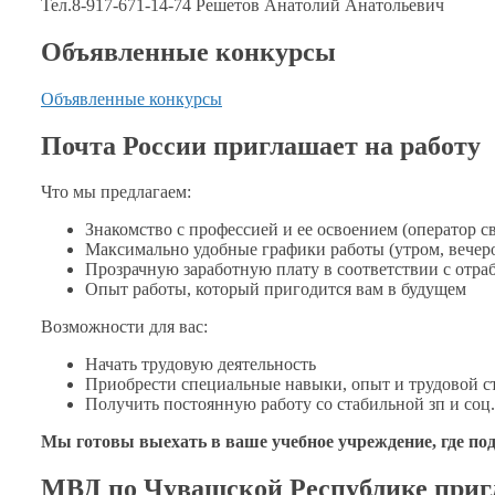
Тел.8-917-671-14-74
Решетов Анатолий Анатольевич
Объявленные конкурсы
Объявленные конкурсы
Почта России приглашает на работу
Что
мы предлагаем:
Знакомство
с профессией
и
ее освоением
(оператор св
Максимально удобные графики работы (утром, вечер
Прозрачную заработную плату
в соответствии
с отр
Опыт работы, который пригодится вам
в будущем
Возможности для вас:
Начать трудовую деятельность
Приобрести специальные навыки, опыт
и трудовой
с
Получить постоянную работу
со стабильной
зп
и соц
Мы готовы выехать
в ваше
учебное учреждение, где п
МВД по Чувашской Республике приг