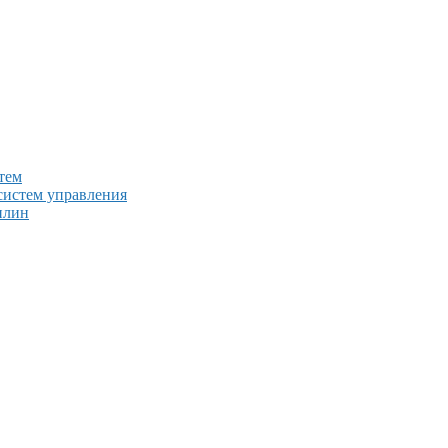
тем
систем управления
плин