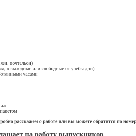
язи, почтальон)
ом,
в выходные
или свободные
от учебы
дни)
аботанными
часами
таж
.пакетом
одробно расскажем
о работе
или
вы можете
обратится по номе
лашает на работу выпускников