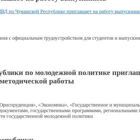
ВД по Чувашской Республике приглашает
на работу
выпускник
ения
с официальным
трудоустройством для студентов и выпускни
блики по молодежной политике приглаш
-методической работы
«Юриспруденция», «Экономика», «Государственное
и муниципаль
окументами, государственными программами, региональными 
сти
государственной молодежной политики
еспублики