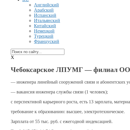
Английский
Арабский
Испанский
Итальянский
Китайский
Немецкий
Турецкий
Француский
X
Чебоксарское ЛПУМГ — филиал ООО
— инженера линейный сооружений связи
и абонентских
у
— вакансия инженера службы связи (1 человек);
с перспективой
карьерного роста, есть
13 зарплата,
материа
требование
к образованию:
высшее, электротехническое.
Зарплата от
55 тыс.
руб.
с ежегодной
индексацией.