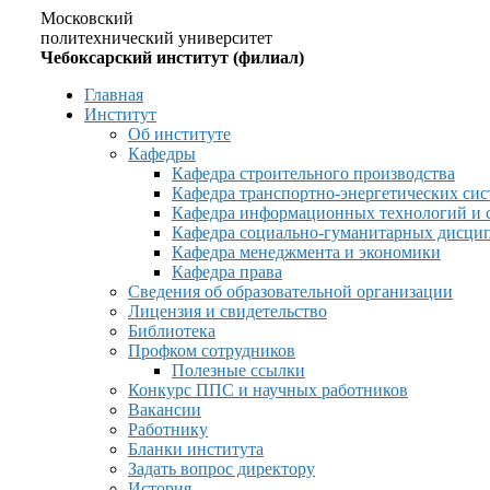
Московский
политехнический университет
Чебоксарский институт (филиал)
Главная
Институт
Об институте
Кафедры
Кафедра строительного производства
Кафедра транспортно-энергетических сис
Кафедра информационных технологий и 
Кафедра социально-гуманитарных дисци
Кафедра менеджмента и экономики
Кафедра права
Сведения об образовательной организации
Лицензия и свидетельство
Библиотека
Профком сотрудников
Полезные ссылки
Конкурс ППС и научных работников
Вакансии
Работнику
Бланки института
Задать вопрос директору
История