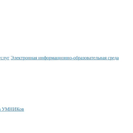
услуг
Электронная информационно-образовательная среда
а УМНИКов