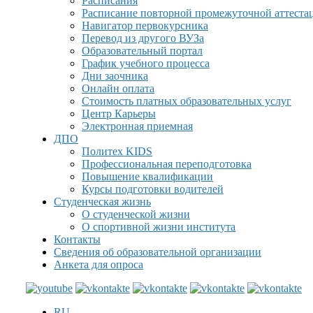
Расписания
Расписание повторной промежуточной аттеста
Навигатор первокурсника
Перевод из другого ВУЗа
Образовательный портал
График учебного процесса
Дни заочника
Онлайн оплата
Стоимость платных образовательных услуг
Центр Карьеры
Электронная приемная
ДПО
Политех KIDS
Профессиональная переподготовка
Повышение квалификации
Курсы подготовки водителей
Студенческая жизнь
О студенческой жизни
О спортивной жизни института
Контакты
Сведения об образовательной организации
Анкета для опроса
RU