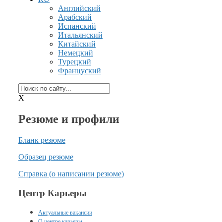
Английский
Арабский
Испанский
Итальянский
Китайский
Немецкий
Турецкий
Француский
X
Резюме и профили
Бланк резюме
Образец резюме
Справка
(о написании
резюме)
Центр Карьеры
Актуальные вакансии
О центре карьеры