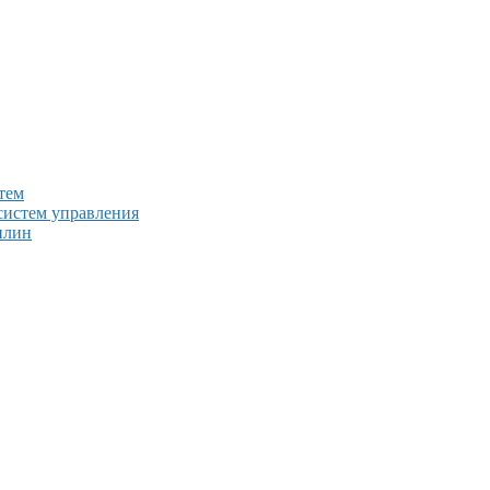
тем
систем управления
плин