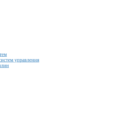
тем
систем управления
плин