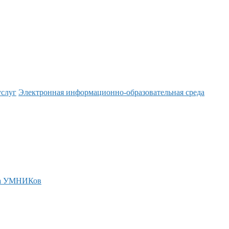
услуг
Электронная информационно-образовательная среда
а УМНИКов