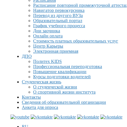
Расписания
Расписание повторной промежуточной аттеста
Навигатор первокурсника
Перевод из другого ВУЗа
Образовательный портал
График учебного процесса
Дни заочника
Онлайн оплата
Стоимость платных образовательных услуг
Центр Карьеры
Электронная приемная
ДПО
Политех KIDS
Профессиональная переподготовка
Повышение квалификации
Курсы подготовки водителей
Студенческая жизнь
О студенческой жизни
О спортивной жизни института
Контакты
Сведения об образовательной организации
Анкета для опроса
RU