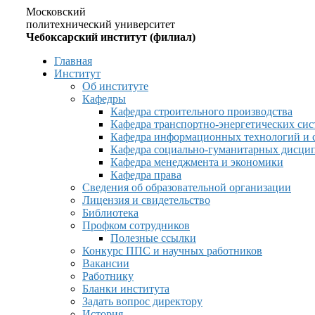
Московский
политехнический университет
Чебоксарский институт (филиал)
Главная
Институт
Об институте
Кафедры
Кафедра строительного производства
Кафедра транспортно-энергетических сис
Кафедра информационных технологий и 
Кафедра социально-гуманитарных дисци
Кафедра менеджмента и экономики
Кафедра права
Сведения об образовательной организации
Лицензия и свидетельство
Библиотека
Профком сотрудников
Полезные ссылки
Конкурс ППС и научных работников
Вакансии
Работнику
Бланки института
Задать вопрос директору
История