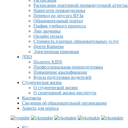
Расписания
Расписание повторной промежуточной аттеста
Навигатор первокурсника
Перевод из другого ВУЗа
Образовательный портал
График учебного процесса
Дни заочника
Онлайн оплата
Стоимость платных образовательных услуг
Центр Карьеры
Электронная приемная
ДПО
Политех KIDS
Профессиональная переподготовка
Повышение квалификации
Курсы подготовки водителей
Студенческая жизнь
О студенческой жизни
О спортивной жизни института
Контакты
Сведения об образовательной организации
Анкета для опроса
RU