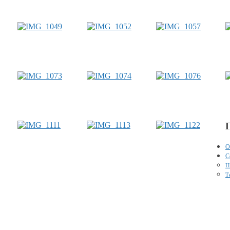
О
С
Ш
Т