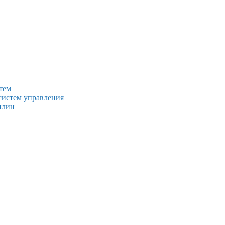
тем
систем управления
плин