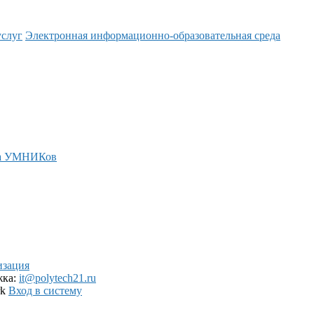
услуг
Электронная информационно-образовательная среда
а УМНИКов
изация
жка:
it@polytech21.ru
rk
Вход в систему