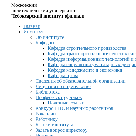
Московский
политехнический университет
Чебоксарский институт (филиал)
Главная
Институт
Об институте
Кафедры
Кафедра строительного производства
Кафедра транспортно-энергетических сис
Кафедра информационных технологий и 
Кафедра социально-гуманитарных дисци
Кафедра менеджмента и экономики
Кафедра права
Сведения об образовательной организации
Лицензия и свидетельство
Библиотека
Профком сотрудников
Полезные ссылки
Конкурс ППС и научных работников
Вакансии
Работнику
Бланки института
Задать вопрос директору
История