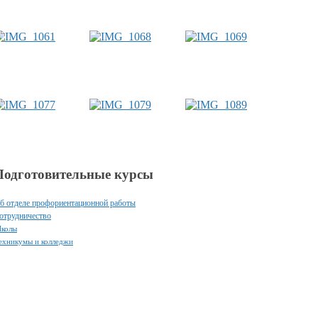
Подготовительные курсы
б отделе профориентационной работы
отрудничество
колы
ехникумы и колледжи