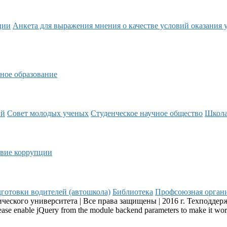
ции
Анкета для выражения мнения о качестве условий оказания 
ное образование
ий
Совет молодых ученых
Студенческое научное общество
Школ
вие коррупции
готовки водителей (автошкола)
Библиотека
Профсоюзная орган
еского университета | Все права защищены | 2016 г. Техподдер
Please enable jQuery from the module backend parameters to make it wo