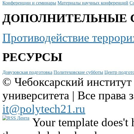
Конференции и семинары
Материалы научных конференций
С
ДОПОЛНИТЕЛЬНЫЕ 
Противодействие террори
РЕСУРСЫ
Довузовская подготовка
Политеховские субботы
Центр подгото
© Чебоксарский институт
университета | Все права 
it@polytech21.ru
Your template does't 