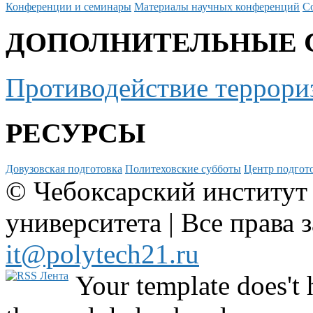
Конференции и семинары
Материалы научных конференций
С
ДОПОЛНИТЕЛЬНЫЕ 
Противодействие террори
РЕСУРСЫ
Довузовская подготовка
Политеховские субботы
Центр подгото
© Чебоксарский институт
университета | Все права 
it@polytech21.ru
Your template does't 