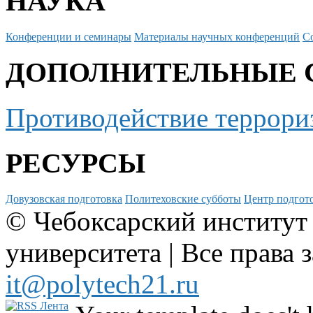
НАУКА
Конференции и семинары
Материалы научных конференций
С
ДОПОЛНИТЕЛЬНЫЕ 
Противодействие террори
РЕСУРСЫ
Довузовская подготовка
Политеховские субботы
Центр подгото
© Чебоксарский институт
университета | Все права 
it@polytech21.ru