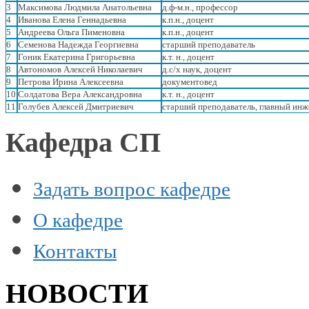
3
Максимова Людмила Анатольевна
д.ф-м.н.,
профессор
4
Иванова
Елена
Геннадьевна
к.п.н., доцент
5
Андреева
Ольга
Пименовна
к.п.н., доцент
6
Семенова
Надежда
Георгиевна
старший преподаватель
7
Гоник Екатерина Григорьевна
к.т. н.,
доцент
8
Автономов Алексей Николаевич
д.с/х наук, доцент
9
Петрова Ирина Алексеевна
документовед
10
Солдатова Вера Александровна
к.т. н.,
доцент
11
Голубев Алексей Дмитриевич
старший преподаватель, главный ин
Кафедра СП
Задать вопрос кафедре
О кафедре
Контакты
НОВОСТИ