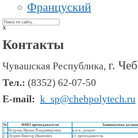
Француский
X
Контакты
г. Че
Чувашская Республика,
Тел.:
(8352) 62-07-50
E
-
mail
:
k_sp@chebpolytech.ru
№
ФИО преподавателя
Занимаемая должнос
1
Петрова Ирина Владимировна
к.п.н., доцент
2
Лушин Виктор Иванович
ст. преподаватель