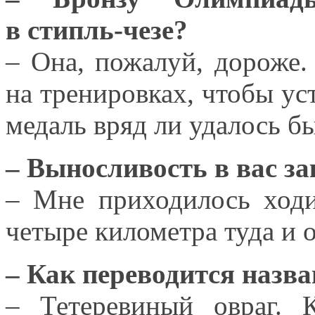
в стипль-чезе?
– Она, пожалуй, дороже
на тренировках,
чтобы ус
медаль
вряд ли
удалось б
– Выносливость
в вас
за
– Мне приходилось ход
четыре километра туда
и 
– Как переводится назв
– Тетеревиный овраг.
К