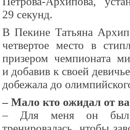
Петрова-Архипова,
уста
29 секунд.
В Пекине Татьяна Архип
четвертое место
в стипл
призером чемпионата м
и добавив
к своей
девичь
добежала
до олимпийског
– Мало кто ожидал
от ва
– Для меня
он был
тренировалась, чтобы зав