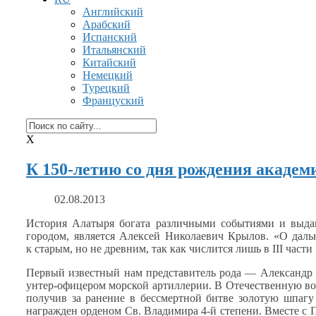
Английский
Арабский
Испанский
Итальянский
Китайский
Немецкий
Турецкий
Француский
X
К 150-летию со дня рождения академ
02.08.2013
История Алатыря богата различными событиями
и выд
городом, является Алексей Николаевич Крылов. «О дал
к старым,
но
не древним,
так как числится лишь
в III
части
Первый известный нам представитель
рода —
Александр 
унтер-офицером
морской артиллерии.
В Отечественную
в
получив
за ранение
в бессмертной
битве золотую шпаг
награжден орденом Св. Владимира 4-й степени. Вместе
с 