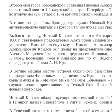
Второй сын героя Бородинского сражения Николай Алекса
на казенный
кошт в 1-й кадетский корпус
в Петербурге.
О
во вторую
легкую батарею 13-й артиллерийской бригады, 
В самом конце войны бригада, где служил Николай К
артиллерийскую бригаду,
из которой
только что выбыл гра
Выйдя
в отставку,
Николай Крылов поселился
в Алатырс
1866 г.
стал первым председателем Алатырской уездной зе
управление Висягой своему сыну – Николаю Александр
Александрович Крылов был женат
на представительнице
Алексей. Младенец был крещен
в церкви
села Липовки, 
К слову,
последний имел
в Алатыре
дом по
ул. Водоп
и неоднократно
бывал
А. Н. Крылов.
В летние месяцы местом встречи обширного семейств
принадлежала Филатовым – родственникам Крыловых по 
была замужем
за Рафаилом
Михайловичем Сеченовым – ро
слушать лекции приезжавшего
в Теплый
Стан Ивана М
филатовского сада.
Николай Крылов обладал предпринимательской жилкой. Т
в Таганрог,
затем
в Севастополь,
в Ригу,
и, наконец, осели
В Северной столице местом встречи большой компании