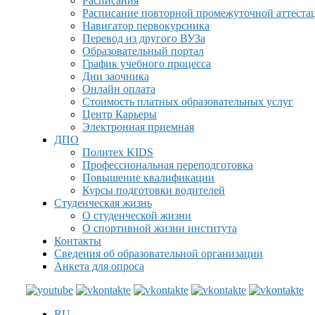
Расписания
Расписание повторной промежуточной аттеста
Навигатор первокурсника
Перевод из другого ВУЗа
Образовательный портал
График учебного процесса
Дни заочника
Онлайн оплата
Стоимость платных образовательных услуг
Центр Карьеры
Электронная приемная
ДПО
Политех KIDS
Профессиональная переподготовка
Повышение квалификации
Курсы подготовки водителей
Студенческая жизнь
О студенческой жизни
О спортивной жизни института
Контакты
Сведения об образовательной организации
Анкета для опроса
RU