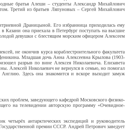
родные
братья Алеши – студенты Александр Михайлович
стом. Третий
из братьев
Ляпуновых – Сергей Михайлович
триевной Драницыной.
Его избранница
приходилась ему
а
в Казани
она приехала
в Петербург
поступать
на высшие
олодой девушки
с блестящим
морским офицером Алексеем
ексей,
не окончив
курса кораблестроительного факультета
еникина. Младшая дочь Анна Алексеевна Крылова (1903-
зошел разрыв по вине Алексея Николаевича. Елизавета
йны. Алексей Николаевич
не вернулся
в семью,
но помогал
т Англию. Здесь она знакомится
и вскоре
выходит замуж
еских проблем, заведующего кафедрой Московского физико-
дущего
на телевидении
авторскую программу «Очевидное-
ник четырёх антарктических экспедиций
и руководитель
 Государственной премии СССР. Андрей Петрович заведует