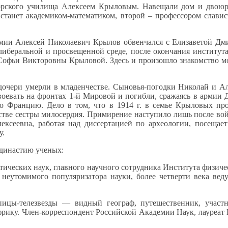
ского училища Алексеем Крыловым. Навещали дом
и двою
станет академиком-математиком, второй – профессором слави
мии Алексей Николаевич Крылов обвенчался
с Елизаветой
Дми
либеральной
и просвещенной
среде, после окончания институт
Софьи Викторовны Крыловой. Здесь
и произошло
знакомство м
очери умерли
в младенчестве.
Сыновья-погодки
Николай
и Ал
воевать
на фронтах
1-й Мировой
и погибли,
сражаясь
в армии
Д
о Францию.
Дело в том,
что в
1914 г.
в семье
Крыловых прои
стве
сестры милосердия. Примирение наступило лишь после во
ксеевна, работая над диссертацией по археологии, посещае
у.
династию ученых:
атических наук, главного научного сотрудника Института физич
к неутомимого популяризатора науки, более четверти века ве
пицы-телезвезды — видный географ, путешественник, участ
рику. Член-корреспондент Российской Академии Наук, лауреат