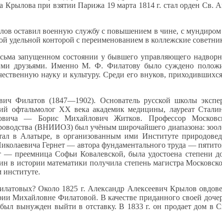
на Крылова при взятии Парижа
19 марта
1814 г.
стал орден Св.
А
лов оставил военную службу
с повышением
в чине,
с мундиром
й удельной конторой
с переименованием
в коллежские
советни
есьма
запущенном состоянии
у бывшего
управляющего надворно
ими друзьями.
Именно М. Ф. Филатову
было суждено положи
чественную науку
и культуру.
Среди его внуков, приходившихс
вич Филатов (1847—1902). Основатель русской школы экспе
ий офтальмолог
XX века
академик медицины, лауреат Сталин
овича —
Борис Михайлович Житков. Профессор Московс
роводства
(ВНИИОЗ) был учёным широчайшего диапазона: зоо
тал
в Алатыре,
в организованным
ими Институте природовед
Николаевича
Гернет —
автора фундаментального труда — пятит
т —
преемница Софьи Ковалевской, была удостоена степени до
ин
в истории
математики получила степень магистра Московско
м
институте.
илатовых?
Около
1825 г. Александр
Алексеевич Крылов овдове
ии Михайловне Филатовой.
В качестве
приданного своей доче
был вынужден выйти
в отставку.
В 1833
г.
он продает
дом
в С