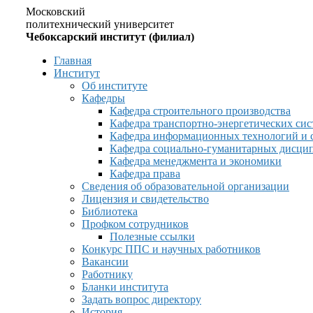
Московский
политехнический университет
Чебоксарский институт (филиал)
Главная
Институт
Об институте
Кафедры
Кафедра строительного производства
Кафедра транспортно-энергетических сис
Кафедра информационных технологий и 
Кафедра социально-гуманитарных дисци
Кафедра менеджмента и экономики
Кафедра права
Сведения об образовательной организации
Лицензия и свидетельство
Библиотека
Профком сотрудников
Полезные ссылки
Конкурс ППС и научных работников
Вакансии
Работнику
Бланки института
Задать вопрос директору
История