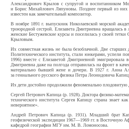
Александрович Крылов
с супругой
и воспитанником
Мор
и Борис
Михайлович Ляпуновы. Позднее первый
из них
известен как замечательный композитор.
В ноябре
1891 г.
выпускник Николаевской морской акаде
троюродной сестрой. Елизавета Дмитриевна вращалась
в 
женские Бестужевские курсы
и поселилась
у своей
тетки 
Крыловым.
Их совместная жизнь
не была
безоблачной.
Две старших
д
Политехнического института, стали юнкерами, успели по
1996) вместе
с Елизаветой
Дмитриевной эмигрировала
в
Дмитриевна даже
на полгода
отправилась
на фронт
в каче
материально бывшей жене
и дочери.
В 1927
г. Анна
Але
за гениального
русского физика Петра Леонидовича Капиц
Их дети достойно продолжили феноменально плодовитую 
Сергей Петрович Капица (р. 1928). Доктора физико-матем
технического института Сергея Капицу страна знает ка
невероятное».
Андрей Петрович Капица (р. 1931). Младший брат Ка
геофизической экспедиции 1967—1969 гг.
в Восточную
Аф
кафедрой географии МГУ
им. М. В. Ломоносова.