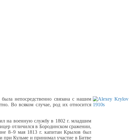
 была непосредственно связана
с нашим
стно.
Во всяком
случае, род
их относится
пил
на военную
службу в
1802 г.
младшим
фицер отличился
в Бородинском
сражении,
ине
8–9 мая
1813 г.
капитан Крылов был
и
при Кульме
и принимал
участие
в Битве