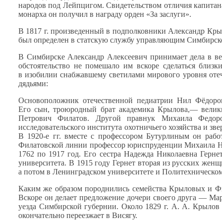
народов под Лейпцигом. Свидетельством отличия капита
монарха
он получил
в награду
орден «За заслуги».
В
1817 г.
произведенный
в подполковники
Александр Кры
был определен
в статскую
службу управляющим Симбирско
В Симбирске Александр Алексеевич принимает дела
в в
обстоятельство
не помешало
им вскоре сделаться близк
в изобилии
снабжавшему светилами мирового уровня оте
дядьями:
Основоположник отечественной педиатрии Нил Фёдоро
Его сын,
троюродный брат академика
Крылова,—
велик
Петрович Филатов. Другой правнук Михаила
Федор
исследовательского института охотничьего хозяйства
и зве
В 1920-е
гг. вместе
с профессором
Бутурлиным
он рабо
Филатовской линии профессор юриспруденции Михаила 
1762 по
1917 год.
Его сестра
Надежда Николаевна
Герне
университета.
В 1915
году Гернет вторая
из русских
женщ
а потом
в Ленинградском
университете
и Политехническо
Каким же
образом породнились семейства Крыловых
и Ф
Вскоре
он делает
предложение дочери своего
друга —
Мар
уезда Симбирской губернии. Около
1829 г. А. А. Крылов
окончательно переезжает
в Висягу.