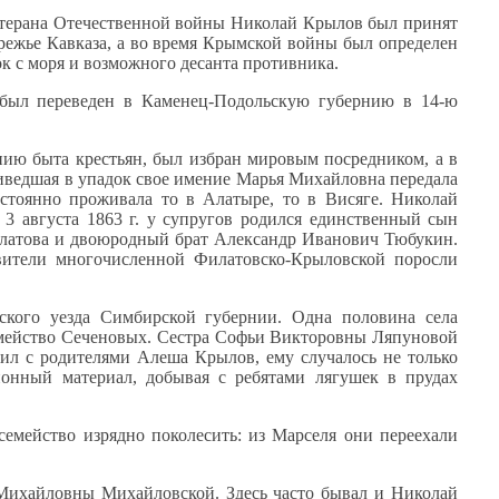
терана Отечественной войны Николай Крылов был принят
режье
Кавказа, а
во время
Крымской войны был определен
ок
с моря
и возможного
десанта противника.
ыл переведен
в Каменец-Подольскую
губернию в 14-ю
ию быта крестьян, был избран мировым посредником, а в
иведшая
в упадок
свое имение Марья Михайловна передала
остоянно
проживала то
в Алатыре,
то
в Висяге.
Николай
.
3 августа
1863 г.
у супругов
родился единственный сын
латова
и двоюродный
брат Александр Иванович Тюбукин.
вители многочисленной Филатовско-Крыловской поросли
ского уезда Симбирской губернии.
Одна половина
села
мейство Сеченовых. Сестра Софьи Викторовны Ляпуновой
тил
с родителями
Алеша Крылов, ему случалось
не только
ионный материал, добывая
с ребятами
лягушек
в прудах
семейство изрядно поколесить:
из Марселя
они переехали
Михайловны Михайловской. Здесь часто бывал
и Николай