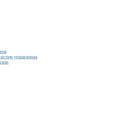
тем
систем управления
плин