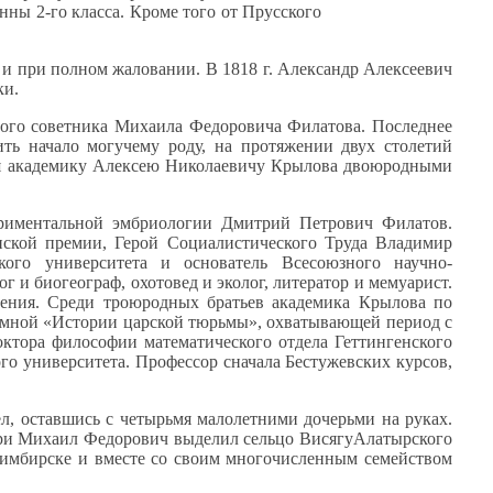
нны 2-го
класса. Кроме того
от Прусского
и при
полном жаловании.
В 1818
г. Александр
Алексеевич
ки.
го советника Михаила Федоровича Филатова. Последнее
ть начало могучему роду,
на протяжении
двух столетий
я академику Алексею Николаевичу Крылова двоюродными
риментальной эмбриологии Дмитрий Петрович Филатов.
ской премии, Герой Социалистического Труда Владимир
кого университета
и основатель
Всесоюзного научно-
лог
и биогеограф,
охотовед
и эколог,
литератор
и мемуарист.
ения. Среди троюродных братьев академика Крылова по
омной «Истории царской тюрьмы», охватывающей период с
ктора философии математического отдела Геттингенского
го университета. Профессор сначала Бестужевских курсов,
л, оставшись
с четырьмя
малолетними дочерьми
на руках.
ри Михаил Федорович выделил сельцо ВисягуАлатырского
имбирске
и вместе
со своим
многочисленным семейством