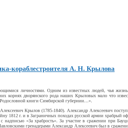
ика-кораблестроителя А. Н. Крылова
ающимися
личностями. Одним
из известных
людей, чья жизнь
ьних корнях дворянского рода наших Крыловых мало что изве
 Родословной книги Симбирской губернии…».
Алексеевич Крылов (1785-1840). Александр Алексеевич посту
ойну
1812 г.
и
в Заграничных
походах русской армии храбрый о
у
с надписью
«За храбрость».
За участие
в сражении
при Бауц
Павловскими
гренадерами Александр Алексеевич был
в сражени