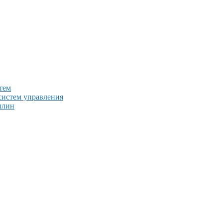
тем
систем управления
плин