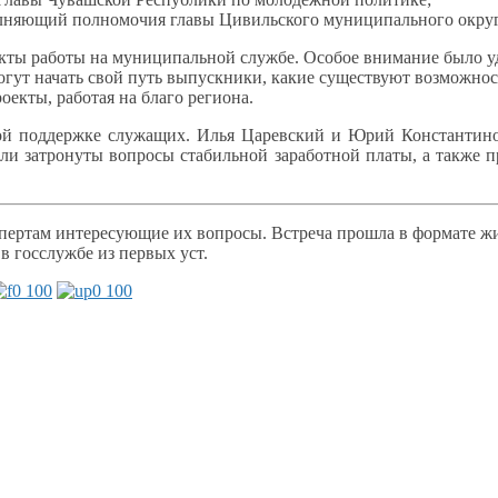
олняющий полномочия главы Цивильского муниципального округ
екты работы
на муниципальной
службе. Особое внимание было у
гут начать свой путь выпускники, какие существуют возможно
оекты, работая
на благо
региона.
ой поддержке служащих.
Илья Царевский
и Юрий
Константино
и затронуты вопросы стабильной заработной платы,
а также
п
кспертам интересующие
их вопросы.
Встреча прошла
в формате
жи
ы
в госслужбе
из первых уст.