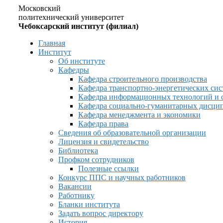
Московский
политехнический университет
Чебоксарский институт (филиал)
Главная
Институт
Об институте
Кафедры
Кафедра строительного производства
Кафедра транспортно-энергетических сис
Кафедра информационных технологий и 
Кафедра социально-гуманитарных дисци
Кафедра менеджмента и экономики
Кафедра права
Сведения об образовательной организации
Лицензия и свидетельство
Библиотека
Профком сотрудников
Полезные ссылки
Конкурс ППС и научных работников
Вакансии
Работнику
Бланки института
Задать вопрос директору
История