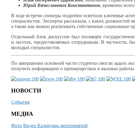
Юрий Вячеславович Константинов
, временно исп
В ходе встречи спикеры подробно осветили ключевые асп
специалистов. Эксперты рассказали,
с каких
должностей мо
а также
как можно реализовать собственные социальные пр
Отдельный блок дискуссии был посвящён государственн
и льготах,
предоставляемых сотрудникам.
В частности,
был
молодых специалистов.
По завершении основной части студенты смогли задать э
получить информацию
о преимуществах
и вызовах
работ
НОВОСТИ
События
МЕДИА
Фото
Видео
Календарь мероприятий