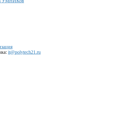
а УМНИКов
изация
жка:
it@polytech21.ru