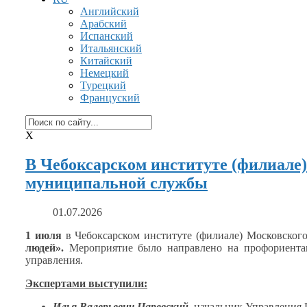
Английский
Арабский
Испанский
Итальянский
Китайский
Немецкий
Турецкий
Француский
X
В Чебоксарском институте (филиале
муниципальной службы
01.07.2026
1 июля
в Чебоксарском
институте (филиале) Московского
людей».
Мероприятие было направлено
на профориент
управления.
Экспертами выступили:
Илья Валерьевич Царевский
, начальник Управления