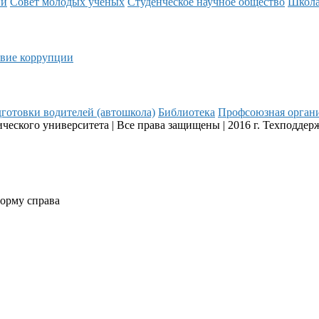
ий
Совет молодых ученых
Студенческое научное общество
Школ
вие коррупции
готовки водителей (автошкола)
Библиотека
Профсоюзная орган
еского университета | Все права защищены | 2016 г. Техподдер
форму справа