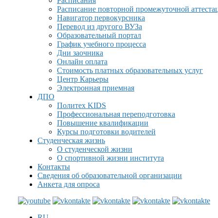
Расписания
Расписание повторной промежуточной аттеста
Навигатор первокурсника
Перевод из другого ВУЗа
Образовательный портал
График учебного процесса
Дни заочника
Онлайн оплата
Стоимость платных образовательных услуг
Центр Карьеры
Электронная приемная
ДПО
Политех KIDS
Профессиональная переподготовка
Повышение квалификации
Курсы подготовки водителей
Студенческая жизнь
О студенческой жизни
О спортивной жизни института
Контакты
Сведения об образовательной организации
Анкета для опроса
RU