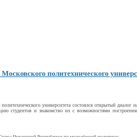
) Московского политехнического универ
 политехнического университета состоялся открытый диалог
н
ацию
студентов
и знакомство
их
с возможностями
построения
 Главы Чувашской Республики по молодёжной политике;