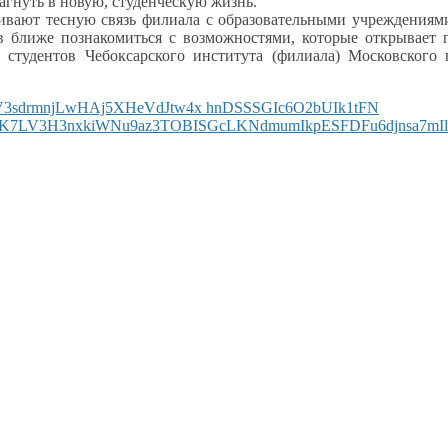
агнуть
в новую,
студенческую жизнь.
ивают
тесную связь филиала
с образовательными
учреждениями
в ближе познакомиться
с возможностями,
которые открывает 
тудентов Чебоксарского института (филиала) Московского п