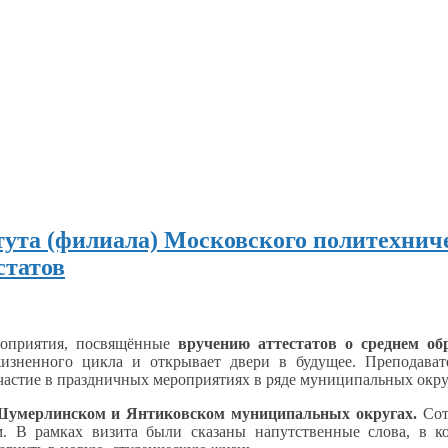
тута (филиала) Московского политехнич
статов
роприятия, посвящённые
вручению аттестатов
о среднем
обр
 жизненного цикла
и открывает
двери
в будущее.
Преподава
частие
в праздничных
мероприятиях
в ряде
муниципальных окру
Шумерлинском
и Янтиковском
муниципальных округах.
Сот
м.
В рамках
визита были сказаны напутственные слова,
в к