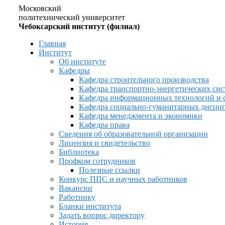
Московский
политехнический университет
Чебоксарский институт (филиал)
Главная
Институт
Об институте
Кафедры
Кафедра строительного производства
Кафедра транспортно-энергетических сис
Кафедра информационных технологий и 
Кафедра социально-гуманитарных дисци
Кафедра менеджмента и экономики
Кафедра права
Сведения об образовательной организации
Лицензия и свидетельство
Библиотека
Профком сотрудников
Полезные ссылки
Конкурс ППС и научных работников
Вакансии
Работнику
Бланки института
Задать вопрос директору
История