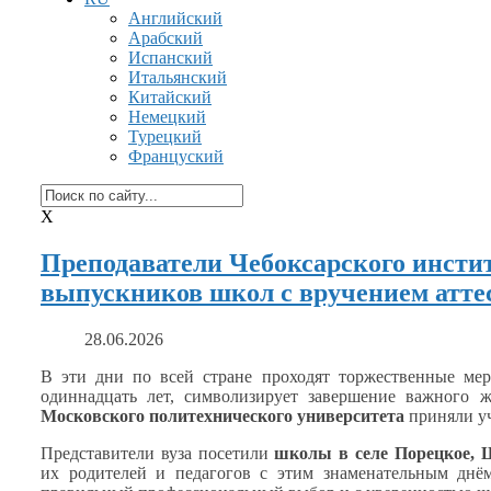
Английский
Арабский
Испанский
Итальянский
Китайский
Немецкий
Турецкий
Француский
X
Преподаватели Чебоксарского инсти
выпускников школ с вручением атте
28.06.2026
В эти дни по всей стране проходят торжественные ме
одиннадцать лет, символизирует завершение важного
Московского политехнического университета
приняли у
Представители вуза посетили
школы
в селе
Порецкое, 
их родителей
и педагогов
с этим
знаменательным днё