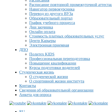
Расписания
Расписание повторной промежуточной аттеста
Навигатор первокурсника
Перевод из другого ВУЗа
Образовательный портал
График учебного процесса
Дни заочника
Онлайн оплата
Стоимость платных образовательных услуг
Центр Карьеры
Электронная приемная
ДПО
Политех KIDS
Профессиональная переподготовка
Повышение квалификации
Курсы подготовки водителей
Студенческая жизнь
О студенческой жизни
О спортивной жизни института
Контакты
Сведения об образовательной организации
Анкета для опроса
RU