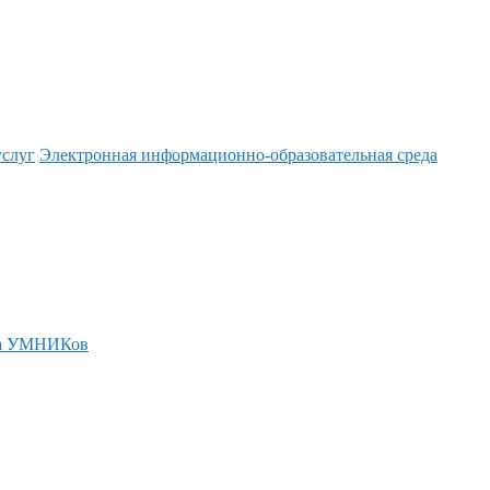
услуг
Электронная информационно-образовательная среда
а УМНИКов