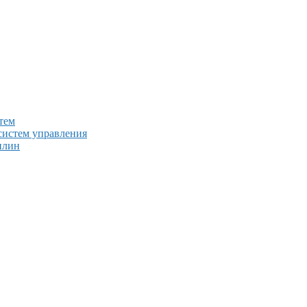
тем
систем управления
плин