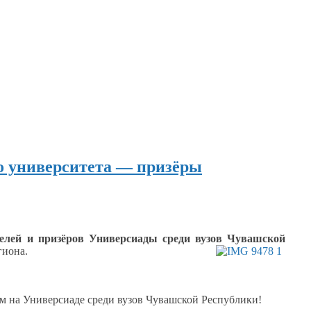
о университета — призёры
телей
и призёров
Универсиады среди вузов Чувашской
гиона.
ем
на Универсиаде
среди вузов Чувашской Республики!