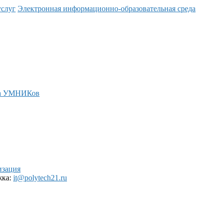
услуг
Электронная информационно-образовательная среда
а УМНИКов
изация
жка:
it@polytech21.ru