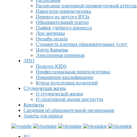
Расписания
Расписание повторной промежуточной аттеста
Навигатор первокурсника
Перевод из другого ВУЗа
Образовательный портал
График учебного процесса
Дни заочника
Онлайн оплата
Стоимость платных образовательных услуг
Центр Карьеры
Электронная приемная
ДПО
Политех KIDS
Профессиональная переподготовка
Повышение квалификации
Курсы подготовки водителей
Студенческая жизнь
О студенческой жизни
О спортивной жизни института
Контакты
Сведения об образовательной организации
Анкета для опроса
RU