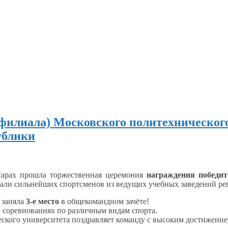
(филиала) Московского политехническог
ублики
сарах
прошла торжественная церемония
награждения победи
рали сильнейших спортсменов
из ведущих
учебных заведений ре
 заняла
3‑е место
в общекомандном
зачёте!
в соревнованиях
по различным видам спорта.
ского университета поздравляет команду
с высоким
достижени