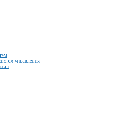
тем
систем управления
плин