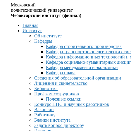
Московский
политехнический университет
Чебоксарский институт (филиал)
Главная
Институт
Об институте
Кафедры
Кафедра строительного производства
Кафедра транспортно-энергетических сис
Кафедра информационных технологий и 
Кафедра социально-гуманитарных дисци
Кафедра менеджмента и экономики
Кафедра права
Сведения об образовательной организации
Лицензия и свидетельство
Библиотека
Профком сотрудников
Полезные ссылки
Конкурс ППС и научных работников
Вакансии
Работнику
Бланки института
Задать вопрос директору
История