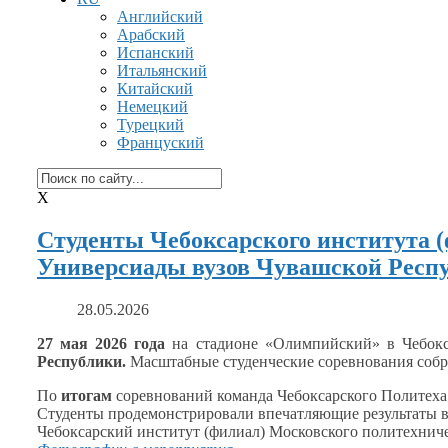
Английский
Арабский
Испанский
Итальянский
Китайский
Немецкий
Турецкий
Француский
X
Студенты Чебоксарского института 
Универсиады вузов Чувашской Респ
28.05.2026
27 мая
2026 года
на стадионе
«Олимпийский»
в Чебок
Республики.
Масштабные студенческие соревнования соб
По
итогам
соревнований команда Чебоксарского Политеха
Студенты продемонстрировали впечатляющие результаты
Чебоксарский институт (филиал) Московского политехниче