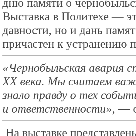
дню памяти
о чернобыльс
Выставка
в Политехе
— э
давности, но
и дань
памят
причастен
к устранению
п
«Чернобыльская авария с
XX века. Мы
считаем важ
знало правду
о тех
событи
и ответственности»,
— о
На выставке представлен