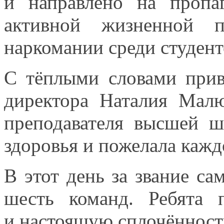
и направлено
на пропа
активной жизненной
наркомании среди студент
С тёплыми словами при
директора Наталия Мал
преподавателя высшей
здоровья
и пожелала
каждо
В этот день
за звание
сам
шесть команд. Ребята 
и настоящую
сплочённос