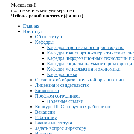
Московский
политехнический университет
Чебоксарский институт (филиал)
Главная
Институт
Об институте
Кафедры
Кафедра строительного производства
Кафедра транспортно-энергетических сис
Кафедра информационных технологий и 
Кафедра социально-гуманитарных дисци
Кафедра менеджмента и экономики
Кафедра права
Сведения об образовательной организации
Лицензия и свидетельство
Библиотека
Профком сотрудников
Полезные ссылки
Конкурс ППС и научных работников
Вакансии
Работнику
Бланки института
Задать вопрос директору
История