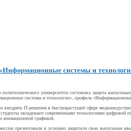
«Информационные системы и технологи
о политехнического университета состоялась защита выпускны
ормационные системы
и технологии»,
профиль «Информационные
ь
и внедрять
IT-решения
в быстрорастущей
сфере медиаиндустр
 студенты овладевают современными технологиями цифровой о
и анимационной
графикой.
омиссии презентовали
и успешно
защитили свои выпускные кв