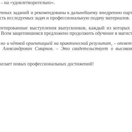
 –
на «удовлетворительно».
енных заданий
и рекомендованы
к дальнейшему
внедрению парт
ость исследуемых задач
и профессиональную
подачу материалов.
ентированные
выступления выпускников, каждый
из которых
.
Всем защитившимся
предложено продолжить обучение
в магис
 но
и чёткой
ориентацией
на практический
результат, – отмет
 Александрович Смирнов. – Это свидетельствует
о высоко
желает
новых профессиональных достижений!