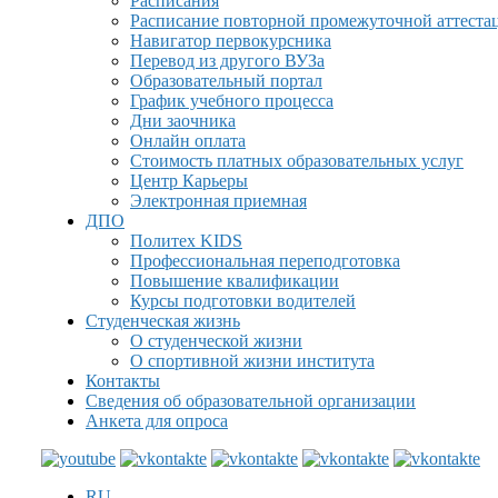
Расписания
Расписание повторной промежуточной аттеста
Навигатор первокурсника
Перевод из другого ВУЗа
Образовательный портал
График учебного процесса
Дни заочника
Онлайн оплата
Стоимость платных образовательных услуг
Центр Карьеры
Электронная приемная
ДПО
Политех KIDS
Профессиональная переподготовка
Повышение квалификации
Курсы подготовки водителей
Студенческая жизнь
О студенческой жизни
О спортивной жизни института
Контакты
Сведения об образовательной организации
Анкета для опроса
RU