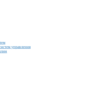
тем
систем управления
плин