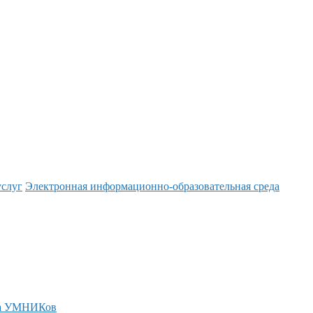
услуг
Электронная информационно-образовательная среда
а УМНИКов