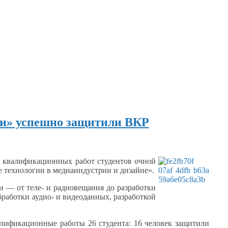
и» успешно защитили ВКР
х квалификационных работ студентов очной
 технологии
в медиаиндустрии
и дизайне».
ии —
от теле-
и радиовещания
до разработки
бработки аудио-
и видеоданных,
разработкой
алификационные работы
26 студента:
16 человек
защитили