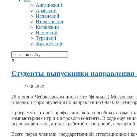
Английский
Арабский
Испанский
Итальянский
Китайский
Немецкий
Турецкий
Француский
X
Студенты-выпускники направления 
27.06.2025
26 июня
в Чебоксарском
институте (филиала) Московског
и заочной
форм обучения по направлению 09.03.02 «Инф
Программа готовит профессионалов, способных создават
компьютерных игр
и цифрового
контента.
В ходе
обучения
игровых движков,
а также
работой
с растровой,
векторной
Всего перед членами государственной аттестационной к