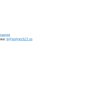
изация
жка:
it@polytech21.ru