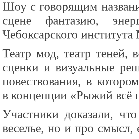
Шоу
с говорящим
назван
сцене фантазию, эн
Чебоксарского института 
Театр мод, театр теней,
сценки
и визуальные
реш
повествования,
в которо
в концепции
«Рыжий всё 
Участники доказали, чт
веселье, но
и про
смысл, 