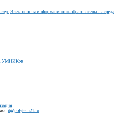
услуг
Электронная информационно-образовательная среда
а УМНИКов
изация
жка:
it@polytech21.ru