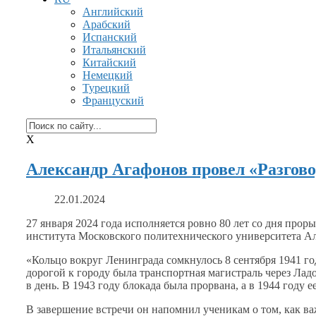
Английский
Арабский
Испанский
Итальянский
Китайский
Немецкий
Турецкий
Француский
X
Александр Агафонов провел «Разгов
22.01.2024
27 января
2024 года
исполняется ровно
80 лет
со дня
прорыв
института Московского политехнического университета А
«Кольцо вокруг Ленинграда сомкнулось
8 сентября
1941 го
дорогой
к городу
была транспортная магистраль через Лад
в день.
В 1943
году блокада была прорвана, а в
1944 году
е
В завершение встречи
он напомнил
ученикам
о том,
как в