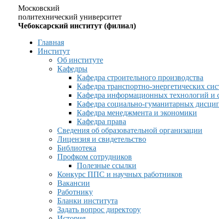
Московский
политехнический университет
Чебоксарский институт (филиал)
Главная
Институт
Об институте
Кафедры
Кафедра строительного производства
Кафедра транспортно-энергетических сис
Кафедра информационных технологий и 
Кафедра социально-гуманитарных дисци
Кафедра менеджмента и экономики
Кафедра права
Сведения об образовательной организации
Лицензия и свидетельство
Библиотека
Профком сотрудников
Полезные ссылки
Конкурс ППС и научных работников
Вакансии
Работнику
Бланки института
Задать вопрос директору
История