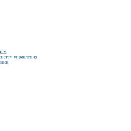
тем
систем управления
плин