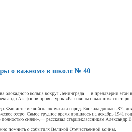
оры о важном» в школе № 40
а блокадного кольца вокруг Ленинграда —
в преддверии
этой в
лександр Агафонов провел урок «Разговоры
о важном»
со старш
да.
Фашистские войска окружили город. Блокада длилась
872 дня
ожское озеро. Самое трудное время пришлось
на декабрь
1941 год
е полностью
сняли»,—
рассказал старшеклассникам Александр В
ажно помнить
о событиях
Великой
Отечественной войны.