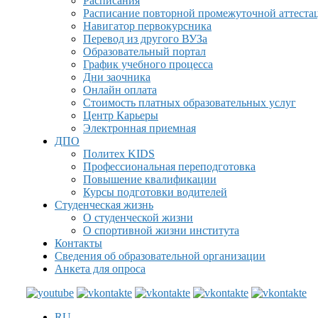
Расписания
Расписание повторной промежуточной аттеста
Навигатор первокурсника
Перевод из другого ВУЗа
Образовательный портал
График учебного процесса
Дни заочника
Онлайн оплата
Стоимость платных образовательных услуг
Центр Карьеры
Электронная приемная
ДПО
Политех KIDS
Профессиональная переподготовка
Повышение квалификации
Курсы подготовки водителей
Студенческая жизнь
О студенческой жизни
О спортивной жизни института
Контакты
Сведения об образовательной организации
Анкета для опроса
RU