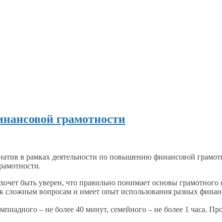
инансовой грамотности
циатив
в рамках
деятельности по повышению финансовой грамотн
рамотности.
то хочет быть уверен, что правильно понимает основы грамотног
к сложным
вопросам
и имеет
опыт использования разных фина
мпиадного –
не более
40 минут,
семейного –
не более
1 часа.
Про