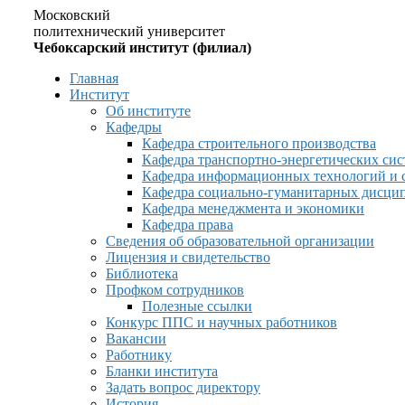
Московский
политехнический университет
Чебоксарский институт (филиал)
Главная
Институт
Об институте
Кафедры
Кафедра строительного производства
Кафедра транспортно-энергетических сис
Кафедра информационных технологий и 
Кафедра социально-гуманитарных дисци
Кафедра менеджмента и экономики
Кафедра права
Сведения об образовательной организации
Лицензия и свидетельство
Библиотека
Профком сотрудников
Полезные ссылки
Конкурс ППС и научных работников
Вакансии
Работнику
Бланки института
Задать вопрос директору
История