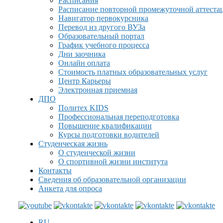
Расписания
Расписание повторной промежуточной аттеста
Навигатор первокурсника
Перевод из другого ВУЗа
Образовательный портал
График учебного процесса
Дни заочника
Онлайн оплата
Стоимость платных образовательных услуг
Центр Карьеры
Электронная приемная
ДПО
Политех KIDS
Профессиональная переподготовка
Повышение квалификации
Курсы подготовки водителей
Студенческая жизнь
О студенческой жизни
О спортивной жизни института
Контакты
Сведения об образовательной организации
Анкета для опроса
RU