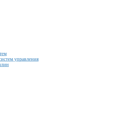
тем
систем управления
плин