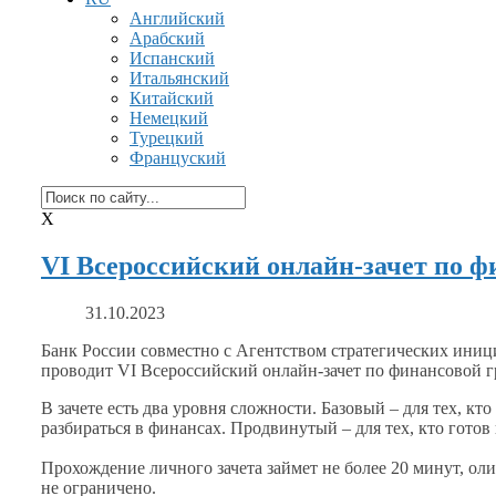
Английский
Арабский
Испанский
Итальянский
Китайский
Немецкий
Турецкий
Француский
X
VI Всероссийский онлайн-зачет по ф
31.10.2023
Банк России совместно
с Агентством
стратегических ини
проводит
VI Всероссийский
онлайн-зачет
по финансовой г
В зачете есть два уровня сложности. Базовый – для тех, к
разбираться
в финансах.
Продвинутый – для тех, кто готов
Прохождение личного зачета займет
не более
20 минут,
оли
не ограничено.