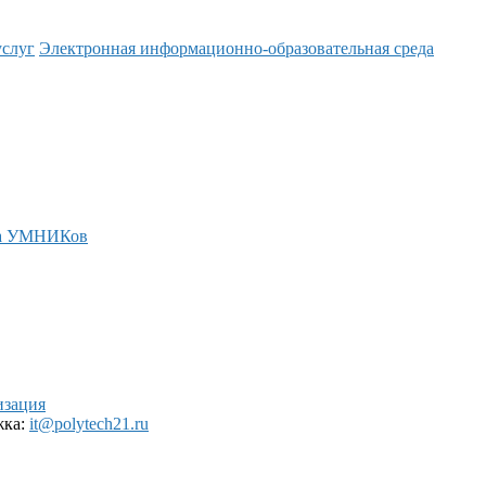
услуг
Электронная информационно-образовательная среда
а УМНИКов
изация
жка:
it@polytech21.ru