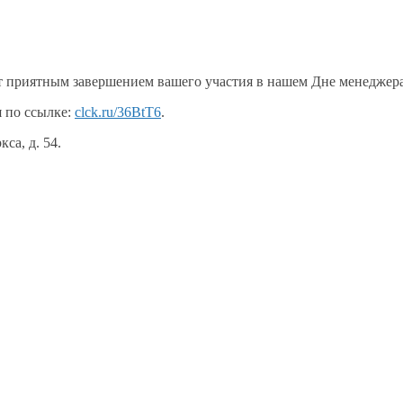
т приятным завершением вашего участия
в нашем
Дне менеджера
 по ссылке:
clck.ru/36BtT6
.
ркса,
д. 54.