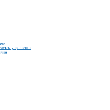
тем
систем управления
плин