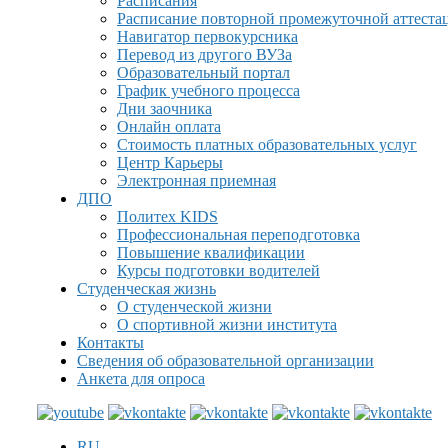
Расписания
Расписание повторной промежуточной аттеста
Навигатор первокурсника
Перевод из другого ВУЗа
Образовательный портал
График учебного процесса
Дни заочника
Онлайн оплата
Стоимость платных образовательных услуг
Центр Карьеры
Электронная приемная
ДПО
Политех KIDS
Профессиональная переподготовка
Повышение квалификации
Курсы подготовки водителей
Студенческая жизнь
О студенческой жизни
О спортивной жизни института
Контакты
Сведения об образовательной организации
Анкета для опроса
RU