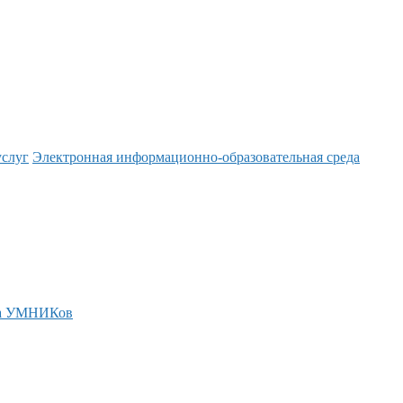
услуг
Электронная информационно-образовательная среда
а УМНИКов