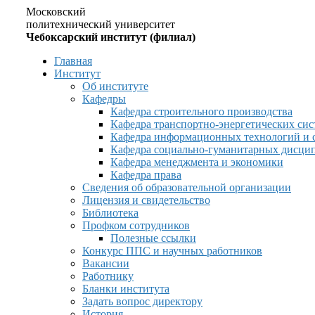
Московский
политехнический университет
Чебоксарский институт (филиал)
Главная
Институт
Об институте
Кафедры
Кафедра строительного производства
Кафедра транспортно-энергетических сис
Кафедра информационных технологий и 
Кафедра социально-гуманитарных дисци
Кафедра менеджмента и экономики
Кафедра права
Сведения об образовательной организации
Лицензия и свидетельство
Библиотека
Профком сотрудников
Полезные ссылки
Конкурс ППС и научных работников
Вакансии
Работнику
Бланки института
Задать вопрос директору
История