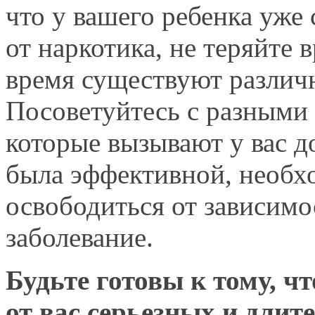
что
у вашего
ребенка уже 
от наркотика,
не теряйте
в
время существуют разли
Посоветуйтесь
с разными
которые вызывают
у вас
д
была эффективной, необх
освободиться
от зависимо
заболевание.
Будьте готовы
к тому,
чт
от вас
серьезных
и длит