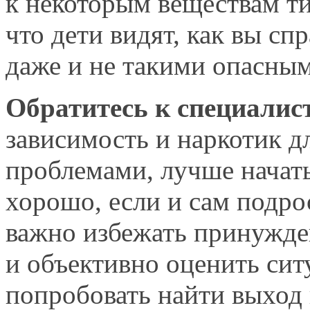
к некоторым
веществам тип
что дети видят, как
вы спр
даже и
не такими
опасными
Обратитесь
к специалист
зависимость
и наркотик
дл
проблемами, лучше начат
хорошо, если
и сам
подро
важно избежать принужде
и объективно
оценить си
попробовать найти выход