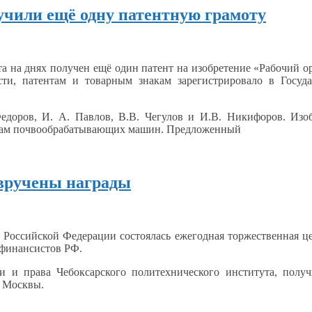
учили ещё одну патентную грамоту
та
на днях
получен ещё один патент
на изобретение
«Рабочий ор
сти, патентам
и товарным
знакам зарегистрировало
в Госуд
едоров,
И. А. Павлов,
В.В.
Чегулов и И.В.
Никифоров. Изо
нам почвообрабатывающих машин. Предложенный
 вручены награды
Российской Федерации
состоялась е
жегодная торжественная
ц
 финансистов
РФ.
ки
и права
Чебоксарского политехнического института, пол
Москвы.