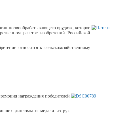
ган почвообрабатывающего орудия», которое
арственном
реестре изобретений Российской
бретение относится
к сельскохозяйственному
еремония награждения победителей
учивших дипломы
и медали
из рук