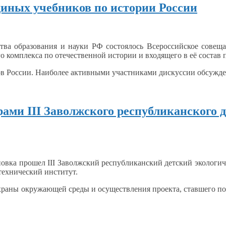
диных учебников по истории России
тва образования
и науки
РФ состоялось Всероссийское совещ
о комплекса по отечественной истории
и входящего
в
её состав
п
ов России. Наиболее активными участниками дискуссии обсужде
ми III Заволжского республиканского д
новка
прошел
III Заволжский
республиканский детский экологи
технический институт
.
храны окружающей среды
и осуществления
проекта, ставшего п