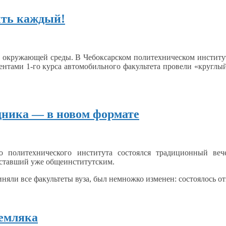
ыть каждый!
ы окружающей среды.
В Чебоксарском
политехническом институ
дентами
1-го курса автомобильного факультета провели «круглы
дника — в новом формате
го политехнического института состоялся традиционный ве
ставший уже общеинститутским.
няли все факультеты вуза, был немножко изменен: состоялось о
земляка