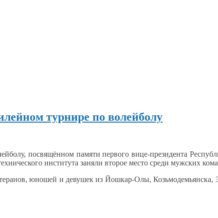
илейном турнире по волейболу
йболу, посвящённом памяти первого вице-президента Республ
ехнического института заняли второе место среди мужских кома
етеранов, юношей
и девушек
из Йошкар-Олы,
Козьмодемьянска, 