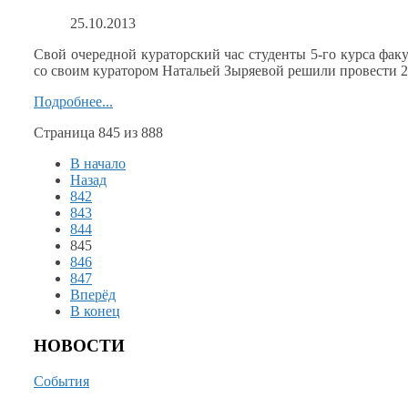
25.10.2013
Свой очередной кураторский час студенты 5-го курса фак
со своим
куратором Натальей Зыряевой решили провести
2
Подробнее...
Страница 845 из 888
В начало
Назад
842
843
844
845
846
847
Вперёд
В конец
НОВОСТИ
События