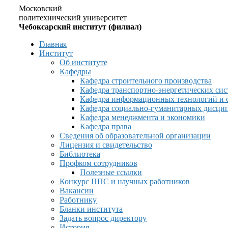
Московский
политехнический университет
Чебоксарский институт (филиал)
Главная
Институт
Об институте
Кафедры
Кафедра строительного производства
Кафедра транспортно-энергетических сис
Кафедра информационных технологий и 
Кафедра социально-гуманитарных дисци
Кафедра менеджмента и экономики
Кафедра права
Сведения об образовательной организации
Лицензия и свидетельство
Библиотека
Профком сотрудников
Полезные ссылки
Конкурс ППС и научных работников
Вакансии
Работнику
Бланки института
Задать вопрос директору
История