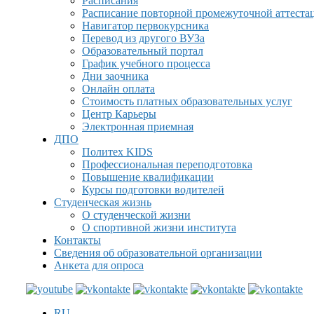
Расписания
Расписание повторной промежуточной аттеста
Навигатор первокурсника
Перевод из другого ВУЗа
Образовательный портал
График учебного процесса
Дни заочника
Онлайн оплата
Стоимость платных образовательных услуг
Центр Карьеры
Электронная приемная
ДПО
Политех KIDS
Профессиональная переподготовка
Повышение квалификации
Курсы подготовки водителей
Студенческая жизнь
О студенческой жизни
О спортивной жизни института
Контакты
Сведения об образовательной организации
Анкета для опроса
RU