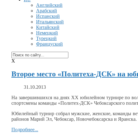
Английский
Арабский
Испанский
Итальянский
Китайский
Немецкий
Турецкий
Француский
X
Второе место «Политеха-ДСК» на юб
31.10.2013
На завершившихся
на днях
ХХ юбилейном турнире по воле
спортсмены команды
«Политех-ДСК»
Чебоксарского полит
Юбилейный турнир собрал мужские, женские, команды в
районов Марий Эл, Чебоксар, Новочебоксарска
и Яранска.
Подробнее...