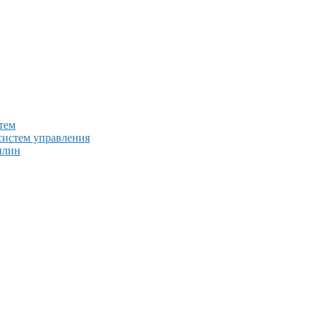
тем
систем управления
плин