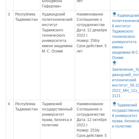
Бободжона
лет
Гафурова»
3
Республика
Худжандский
Наименование
Худжандски
Таджикистан
политехнический
Соглашение о
политехническ
институт
сотрудничестве
й институт
Таджикского
Дата: 12 декабря
Таджикского
технического
2022 г.
технического
университета
Номер: 256/у
университета
имени академика
Срок действия: 5
имени
М. С. Осими
лет
академика М.С
Осими
Заключение_Х
джандский_по
итехнический
институт_06.10
2022_МН_12з
3121
4
Республика
Таджикский
Наименование
Таджикский
Таджикистан
государственный
Соглашение о
государственн
университет
сотрудничестве
й университет
права, бизнеса и
Дата: 12 октября
права, бизнеса
политики
2022 г.
и политики
Номер: 253/у
Срок действия: 5