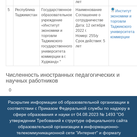
лет
5
Республика
Государственное
Наименование
Институт
Таджикистан
образовательное
Соглашение о
экономики и
учреждение
сотрудничестве
торговли
«Институт
Дата: 12 октября
Таджикского
экономики и
2022 г.
университета
торговли
Номер: 255/у
коммерции
Таджикского
Срок действия: 5
государственного
лет
университета
коммерции в г.
Худжанд» "
Численность иностранных педагогических и
научных работников
0
Раскрытие информации об образовательной организации в
соответствии с Приказом Федеральной службы по надзору в
сфере образования и науки от 04.08.2023 № 1493 "Об
утверждении Требований к структуре официального сайта
образовательной организации в информационно-
телекоммуникационной сети "Интернет" и формату