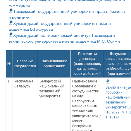
коммерции
Таджикский государственный университет права, бизнеса
и политики
Худжандский государственный университет имени
академика Б.Гафурова
Худжандский политехнический институт Таджикского
технического университета имени академика М.С. Осими
Реквизиты
Документ с
договора
согласованн
Название
Наименование
№
(наименование,
заключение
государства
организации
дата, номер,
от Минобрнау
срок действия)
(при наличии
1
Республика
Белорусский
Наименование
Беларусь
национальный
Соглашение о
Заключение_Б
технический
сотрудничестве
лорусский
университет
между
национальный
Белорусским
технический
национальным
университет_0
техническим
.10.2022_МН_
университетом (г.
з_13124
Минск,
Республика