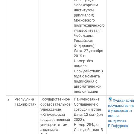
Беларусь) и
Чебоксарским
институтом
(филиалом)
Московского
политехнического
университета (г.
Чебоксары,
Российская
Федерация).
Дата: 27 декабря
2019 г.
Номер: без
номера
Срок действия: 3
года с момента
подписания с
автоматической
пролонгацией
2
Республика
Государственное
Наименование
Худжандски
Таджикистан
образовательное
Соглашение о
государственн
учреждение
сотрудничестве
й университет
«Худжандский
Дата: 12 октября
имени
государственный
2022 г.
академика
университет им.
Номер: 254/дог
Б.Гафурова
академика
Срок действия: 5