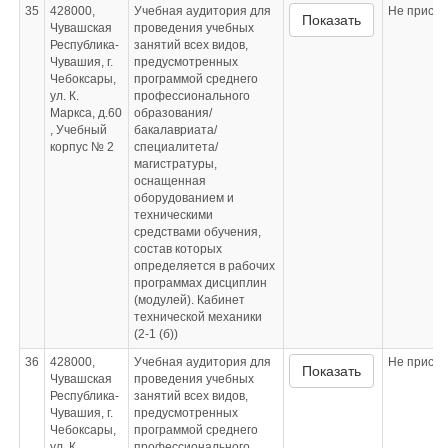
35
428000,
Учебная аудитория для
Не приспо
Показать
Чувашская
проведения учебных
Республика-
занятий всех видов,
Чувашия, г.
предусмотренных
Чебоксары,
программой среднего
ул. К.
профессионального
Маркса, д.60
образования/
, Учебный
бакалавриата/
корпус № 2
специалитета/
магистратуры,
оснащенная
оборудованием и
техническими
средствами обучения,
состав которых
определяется в рабочих
программах дисциплин
(модулей). Кабинет
технической механики
(2-1 (б))
36
428000,
Учебная аудитория для
Не приспо
Показать
Чувашская
проведения учебных
Республика-
занятий всех видов,
Чувашия, г.
предусмотренных
Чебоксары,
программой среднего
ул. К.
профессионального