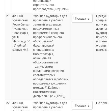
организации
строительного
производства (2-2(119б))
21
428000,
Учебная аудитория для
Предусмо
Показать
Чувашская
проведения учебных
специальн
Республика-
занятий всех видов,
полу, рас
Чувашия, г.
предусмотренных
дверных п
Чебоксары,
программой среднего
аудитории
ул. К.
профессионального
приспосо
Маркса, д.60
образования/
подъема 
, Учебный
бакалавриата/
ограниче
корпус № 2
специалитета/
возможнос
магистратуры,
оснащенная
оборудованием и
техническими
средствами обучения,
состав которых
определяется в рабочих
программах дисциплин
(модулей).Кабинет
математических
дисциплин. (2-2(120б))
22
428000,
Учебная аудитория для
Не приспо
Показать
Чувашская
проведения учебных