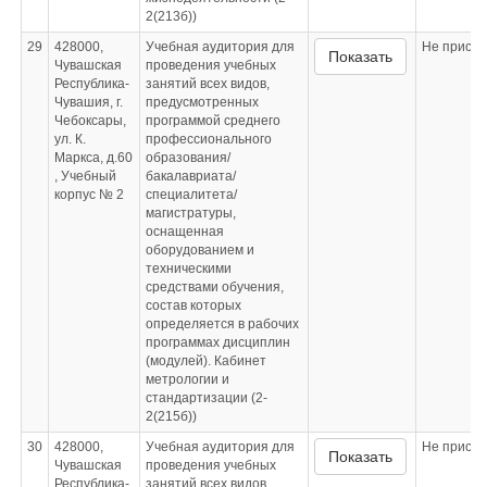
2(213б))
29
428000,
Учебная аудитория для
Не приспо
Показать
Чувашская
проведения учебных
Республика-
занятий всех видов,
Чувашия, г.
предусмотренных
Чебоксары,
программой среднего
ул. К.
профессионального
Маркса, д.60
образования/
, Учебный
бакалавриата/
корпус № 2
специалитета/
магистратуры,
оснащенная
оборудованием и
техническими
средствами обучения,
состав которых
определяется в рабочих
программах дисциплин
(модулей). Кабинет
метрологии и
стандартизации (2-
2(215б))
30
428000,
Учебная аудитория для
Не приспо
Показать
Чувашская
проведения учебных
Республика-
занятий всех видов,