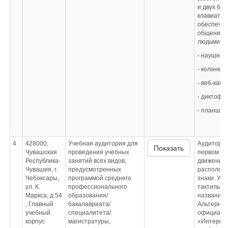
и двух бе
клавиатур
обеспечен
общения с
людьми;
- наушники
- колонки;
- веб-каме
- диктофон
- планше
4
428000,
Учебная аудитория для
Аудитория
Показать
Чувашская
проведения учебных
первом эт
Республика-
занятий всех видов,
движения 
Чувашия, г.
предусмотренных
располож
Чебоксары,
программой среднего
знаки. У 
ул. К.
профессионального
тактильна
Маркса, д.54
образования/
название
, Главный
бакалавриата/
Альтернат
учебный
специалитета/
официальн
корпус
магистратуры,
«Интерне