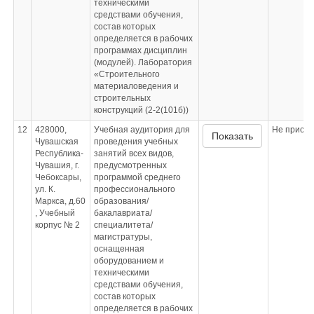
техническими
средствами обучения,
состав которых
определяется в рабочих
программах дисциплин
(модулей). Лаборатория
«Строительного
материаловедения и
строительных
конструкций (2-2(101б))
12
428000,
Учебная аудитория для
Не приспо
Показать
Чувашская
проведения учебных
Республика-
занятий всех видов,
Чувашия, г.
предусмотренных
Чебоксары,
программой среднего
ул. К.
профессионального
Маркса, д.60
образования/
, Учебный
бакалавриата/
корпус № 2
специалитета/
магистратуры,
оснащенная
оборудованием и
техническими
средствами обучения,
состав которых
определяется в рабочих