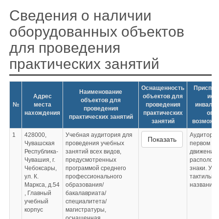
Сведения о наличии
оборудованных объектов
для проведения
практических занятий
Оснащенность
Приспос
Наименование
Адрес
объектов для
исп
объектов для
№
места
проведения
инвалид
проведения
нахождения
практических
огр
практических занятий
занятий
возможн
1
428000,
Учебная аудитория для
Аудитория
Показать
Чувашская
проведения учебных
первом эт
Республика-
занятий всех видов,
движения 
Чувашия, г.
предусмотренных
располож
Чебоксары,
программой среднего
знаки. У 
ул. К.
профессионального
тактильна
Маркса, д.54
образования/
название
, Главный
бакалавриата/
учебный
специалитета/
корпус
магистратуры,
оснащенная