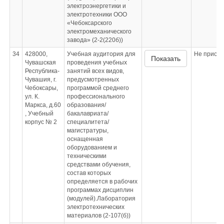
электроэнергетики и
электротехники ООО
«Чебоксарского
электромеханического
завода» (2-2(220б))
34
428000,
Учебная аудитория для
Не приспо
Показать
Чувашская
проведения учебных
Республика-
занятий всех видов,
Чувашия, г.
предусмотренных
Чебоксары,
программой среднего
ул. К.
профессионального
Маркса, д.60
образования/
, Учебный
бакалавриата/
корпус № 2
специалитета/
магистратуры,
оснащенная
оборудованием и
техническими
средствами обучения,
состав которых
определяется в рабочих
программах дисциплин
(модулей).Лаборатория
электротехнических
материалов (2-107(б))