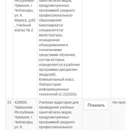
Республика-
занятий всех видов,
Чувашия, г.
предусмотренных
Чебоксары,
программой среднего
ул. К.
профессионального
Маркса, д.60
образования/
, Учебный
бакалавриата/
корпус № 2
специалитета/
магистратуры,
оснащенная
оборудованием и
техническими
средствами обучения,
состав которых
определяется в рабочих
программах дисциплин
(модулей).
Компьютерный класс.
Лаборатория
информационных
технологий (2-2(202б))
23
428000,
Учебная аудитория для
Не приспо
Показать
Чувашская
проведения учебных
Республика-
занятий всех видов,
Чувашия, г.
предусмотренных
Чебоксары,
программой среднего
ул. К.
профессионального