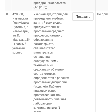
предпринимательства
(1-1(203))
8
428000,
Учебная аудитория для
Не приспо
Показать
Чувашская
проведения учебных
Республика-
занятий всех видов,
Чувашия, г.
предусмотренных
Чебоксары,
программой среднего
ул. К.
профессионального
Маркса, д.54
образования/
, Главный
бакалавриата/
учебный
специалитета/
корпус
магистратуры,
оснащенная
оборудованием и
техническими
средствами обучения,
состав которых
определяется в рабочих
программах дисциплин
(модулей). Кабинет
правовых основ
профессиональной
деятельности Учебная
лаборатория
криминалистики (1-