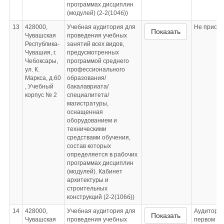
программах дисциплин
(модулей) (2-2(104б))
13
428000,
Учебная аудитория для
Не приспо
Показать
Чувашская
проведения учебных
Республика-
занятий всех видов,
Чувашия, г.
предусмотренных
Чебоксары,
программой среднего
ул. К.
профессионального
Маркса, д.60
образования/
, Учебный
бакалавриата/
корпус № 2
специалитета/
магистратуры,
оснащенная
оборудованием и
техническими
средствами обучения,
состав которых
определяется в рабочих
программах дисциплин
(модулей). Кабинет
архитектуры и
строительных
конструкций (2-2(106б))
14
428000,
Учебная аудитория для
Аудитория
Показать
Чувашская
проведения учебных
первом эт