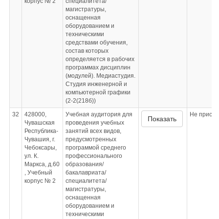
корпус № 2
специалитета/
магистратуры,
оснащенная
оборудованием и
техническими
средствами обучения,
состав которых
определяется в рабочих
программах дисциплин
(модулей). Медиастудия.
Студия инженерной и
компьютерной графики
(2-2(218б))
32
428000,
Учебная аудитория для
Не приспо
Показать
Чувашская
проведения учебных
Республика-
занятий всех видов,
Чувашия, г.
предусмотренных
Чебоксары,
программой среднего
ул. К.
профессионального
Маркса, д.60
образования/
, Учебный
бакалавриата/
корпус № 2
специалитета/
магистратуры,
оснащенная
оборудованием и
техническими