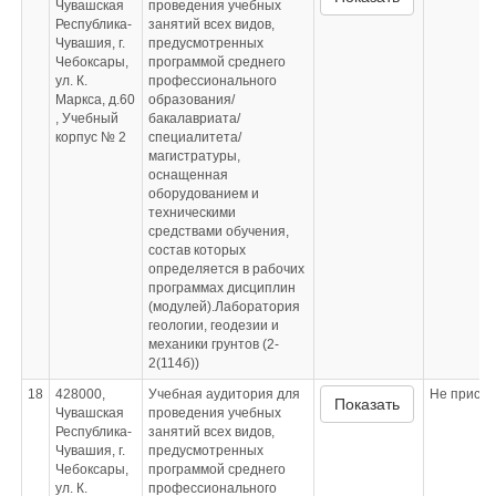
Чувашская
проведения учебных
Республика-
занятий всех видов,
Чувашия, г.
предусмотренных
Чебоксары,
программой среднего
ул. К.
профессионального
Маркса, д.60
образования/
, Учебный
бакалавриата/
корпус № 2
специалитета/
магистратуры,
оснащенная
оборудованием и
техническими
средствами обучения,
состав которых
определяется в рабочих
программах дисциплин
(модулей).Лаборатория
геологии, геодезии и
механики грунтов (2-
2(114б))
18
428000,
Учебная аудитория для
Не приспо
Показать
Чувашская
проведения учебных
Республика-
занятий всех видов,
Чувашия, г.
предусмотренных
Чебоксары,
программой среднего
ул. К.
профессионального