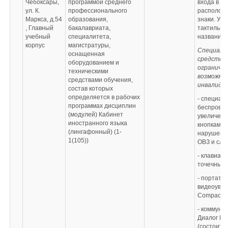
Чебоксары,
программой среднего
входа в з
ул. К.
профессионального
располож
Маркса, д.54
образования,
знаки. У 
, Главный
бакалавриата,
тактильна
учебный
специалитета,
название
корпус
магистратуры,
Специаль
оснащенная
средства 
оборудованием и
ограниче
техническими
возможнос
средствами обучения,
инвалидо
состав которых
определяется в рабочих
- специал
программах дисциплин
беспровод
(модулей) Кабинет
увеличен
иностранного языка
кнопками 
(лингафонный) (1-
нарушения
1(105))
ОВЗ и сла
- клавиат
точечным
- портати
видеоувел
Compact+;
- коммуни
Диалог Б
(состоит 