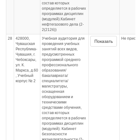
состав которых
определяется в рабочих
программах дисциплин
(модулей).Кабинет
нефтегазового дела (2-
2(212б))
28
428000,
Учебная аудитория для
Не приспо
Показать
Чувашская
проведения учебных
Республика-
занятий всех видов,
Чувашия, г.
предусмотренных
Чебоксары,
программой среднего
ул. К.
профессионального
Маркса, д.60
образования/
, Учебный
бакалавриата/
корпус № 2
специалитета/
магистратуры,
оснащенная
оборудованием и
техническими
средствами обучения,
состав которых
определяется в рабочих
программах дисциплин
(модулей). Кабинет
безопасности
жизнедеятельности (2-