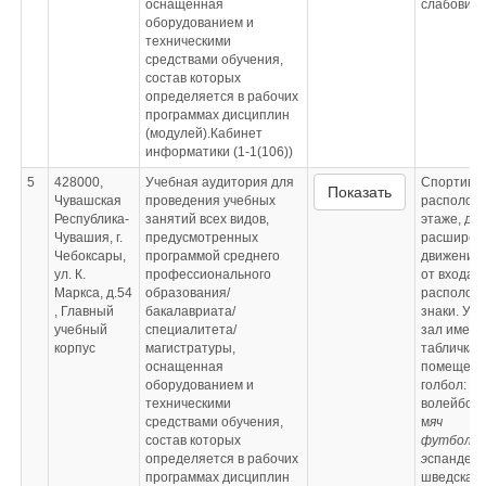
оснащенная
слабовид
оборудованием и
техническими
средствами обучения,
состав которых
определяется в рабочих
программах дисциплин
(модулей).Кабинет
информатики (1-1(106))
5
428000,
Учебная аудитория для
Спортивн
Показать
Чувашская
проведения учебных
расположе
Республика-
занятий всех видов,
этаже, дв
Чувашия, г.
предусмотренных
расширен
Чебоксары,
программой среднего
движения 
ул. К.
профессионального
от входа в
Маркса, д.54
образования/
располож
, Главный
бакалавриата/
знаки. У 
учебный
специалитета/
зал имеет
корпус
магистратуры,
табличка 
оснащенная
помещени
оборудованием и
голбол: з
техническими
волейболь
средствами обучения,
м
яч
состав которых
футболь
определяется в рабочих
э
спандер 
программах дисциплин
шведская 