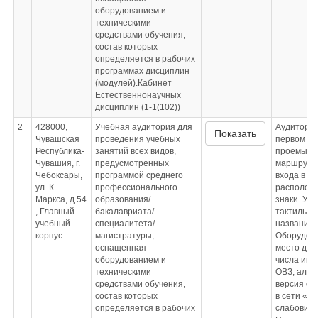
оборудованием и
техническими
средствами обучения,
состав которых
определяется в рабочих
программах дисциплин
(модулей).Кабинет
Естественнонаучных
дисциплин (1-1(102))
2
428000,
Учебная аудитория для
Аудитория
Показать
Чувашская
проведения учебных
первом эт
Республика-
занятий всех видов,
проемы р
Чувашия, г.
предусмотренных
маршруту 
Чебоксары,
программой среднего
входа в з
ул. К.
профессионального
располож
Маркса, д.54
образования/
знаки. У 
, Главный
бакалавриата/
тактильна
учебный
специалитета/
название
корпус
магистратуры,
Оборудов
оснащенная
место для
оборудованием и
числа инв
техническими
ОВЗ; альт
средствами обучения,
версия оф
состав которых
в сети «И
определяется в рабочих
слабовид