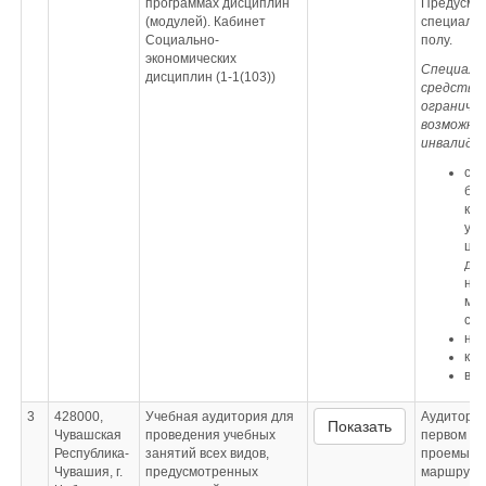
программах дисциплин
Предусмо
(модулей). Кабинет
специальн
Социально-
полу.
экономических
Специаль
дисциплин (1-1(103))
средства 
ограниче
возможнос
инвалидо
сп
бе
кла
ув
цве
для
на
мот
сл
нау
кол
веб
3
428000,
Учебная аудитория для
Аудитория
Показать
Чувашская
проведения учебных
первом эт
Республика-
занятий всех видов,
проемы р
Чувашия, г.
предусмотренных
маршруту 