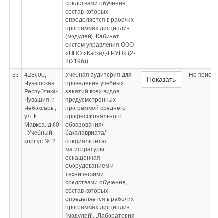
средствами обучения,
состав которых
определяется в рабочих
программах дисциплин
(модулей). Кабинет
систем управления ООО
«НПО «Каскад-ГРУП» (2-
2(219б))
33
428000,
Учебная аудитория для
Не приспо
Показать
Чувашская
проведения учебных
Республика-
занятий всех видов,
Чувашия, г.
предусмотренных
Чебоксары,
программой среднего
ул. К.
профессионального
Маркса, д.60
образования/
, Учебный
бакалавриата/
корпус № 2
специалитета/
магистратуры,
оснащенная
оборудованием и
техническими
средствами обучения,
состав которых
определяется в рабочих
программах дисциплин
(модулей). .Лаборатория