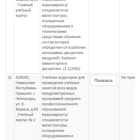
, Главный
бакалавриата/
учебный
специалитета/
корпус
магистратуры,
оснащенная
оборудованием и
техническими
средствами обучения,
состав которых
определяется в рабочих
программах дисциплин
(модулей). Кабинет
гуманитарных
дисциплин. (1-1(206))
11
428000,
Учебная аудитория для
Не приспо
Показать
Чувашская
проведения учебных
Республика-
занятий всех видов,
Чувашия, г.
предусмотренных
Чебоксары,
программой среднего
ул. К.
профессионального
Маркса, д.60
образования/
, Учебный
бакалавриата/
корпус № 2
специалитета/
магистратуры,
оснащенная
оборудованием и