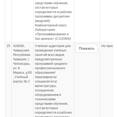
средствами обучения,
состав которых
определяется в рабочих
программах дисциплин
(модулей).
Компьютерный класс.
Лаборатория
«Программирования и
баз данных» (2-2(206б))
25
428000,
Учебная аудитория для
Не приспо
Показать
Чувашская
проведения учебных
Республика-
занятий всех видов,
Чувашия, г.
предусмотренных
Чебоксары,
программой среднего
ул. К.
профессионального
Маркса, д.60
образования/
, Учебный
бакалавриата/
корпус № 2
специалитета/
магистратуры,
оснащенная
оборудованием и
техническими
средствами обучения,
состав которых
определяется в рабочих