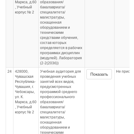
Маркса, д.60
образования/
, Учебный
бакалавриата/
корпус № 2
специалитета/
магистратуры,
оснащенная
оборудованием и
техническими
средствами обучения,
состав которых
определяется в рабочих
программах дисциплин
(модулей). Лаборатория
(2-2(203б))
24
428000,
Учебная аудитория для
Не приспо
Показать
Чувашская
проведения учебных
Республика-
занятий всех видов,
Чувашия, г.
предусмотренных
Чебоксары,
программой среднего
ул. К.
профессионального
Маркса, д.60
образования/
, Учебный
бакалавриата/
корпус № 2
специалитета/
магистратуры,
оснащенная
оборудованием и
техническими