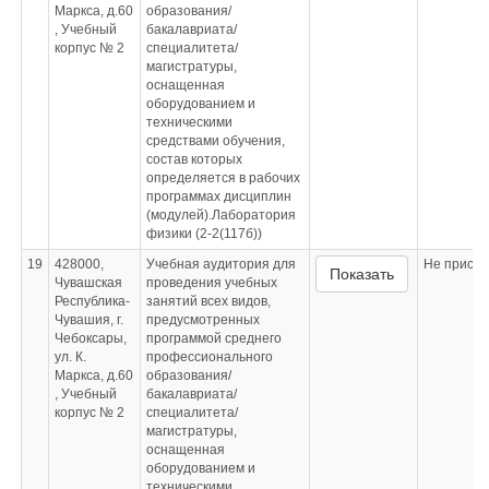
Маркса, д.60
образования/
, Учебный
бакалавриата/
корпус № 2
специалитета/
магистратуры,
оснащенная
оборудованием и
техническими
средствами обучения,
состав которых
определяется в рабочих
программах дисциплин
(модулей).Лаборатория
физики (2-2(117б))
19
428000,
Учебная аудитория для
Не приспо
Показать
Чувашская
проведения учебных
Республика-
занятий всех видов,
Чувашия, г.
предусмотренных
Чебоксары,
программой среднего
ул. К.
профессионального
Маркса, д.60
образования/
, Учебный
бакалавриата/
корпус № 2
специалитета/
магистратуры,
оснащенная
оборудованием и
техническими