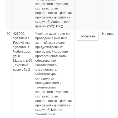
средствами обучения,
состав которых
определяется в рабочих
программах дисциплин
(модулей).Лаборатория
физики (2-2(118б))
20
428000,
Учебная аудитория для
Не приспо
Показать
Чувашская
проведения учебных
Республика-
занятий всех видов,
Чувашия, г.
предусмотренных
Чебоксары,
программой среднего
ул. К.
профессионального
Маркса, д.60
образования/
, Учебный
бакалавриата/
корпус № 2
специалитета/
магистратуры,
оснащенная
оборудованием и
техническими
средствами обучения,
состав которых
определяется в рабочих
программах дисциплин
(модулей).Кабинет
технологии и