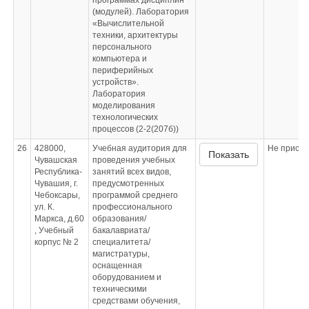
программах дисциплин
(модулей). Лаборатория
«Вычислительной
техники, архитектуры
персонального
компьютера и
периферийных
устройств».
Лаборатория
моделирования
технологических
процессов (2-2(207б))
26
428000,
Учебная аудитория для
Не приспо
Показать
Чувашская
проведения учебных
Республика-
занятий всех видов,
Чувашия, г.
предусмотренных
Чебоксары,
программой среднего
ул. К.
профессионального
Маркса, д.60
образования/
, Учебный
бакалавриата/
корпус № 2
специалитета/
магистратуры,
оснащенная
оборудованием и
техническими
средствами обучения,