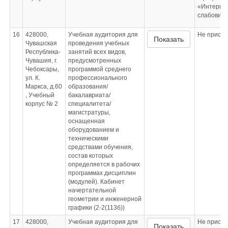
«Интерне
слабовид
16
428000,
Учебная аудитория для
Не приспо
Показать
Чувашская
проведения учебных
Республика-
занятий всех видов,
Чувашия, г.
предусмотренных
Чебоксары,
программой среднего
ул. К.
профессионального
Маркса, д.60
образования/
, Учебный
бакалавриата/
корпус № 2
специалитета/
магистратуры,
оснащенная
оборудованием и
техническими
средствами обучения,
состав которых
определяется в рабочих
программах дисциплин
(модулей). Кабинет
начертательной
геометрии и инженерной
графики (2-2(113б))
17
428000,
Учебная аудитория для
Не приспо
Показать