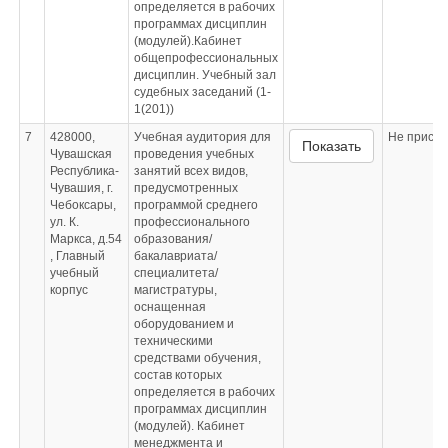
определяется в рабочих
программах дисциплин
(модулей).Кабинет
общепрофессиональных
дисциплин. Учебный зал
судебных заседаний (1-
1(201))
7
428000,
Учебная аудитория для
Не приспо
Показать
Чувашская
проведения учебных
Республика-
занятий всех видов,
Чувашия, г.
предусмотренных
Чебоксары,
программой среднего
ул. К.
профессионального
Маркса, д.54
образования/
, Главный
бакалавриата/
учебный
специалитета/
корпус
магистратуры,
оснащенная
оборудованием и
техническими
средствами обучения,
состав которых
определяется в рабочих
программах дисциплин
(модулей). Кабинет
менеджмента и