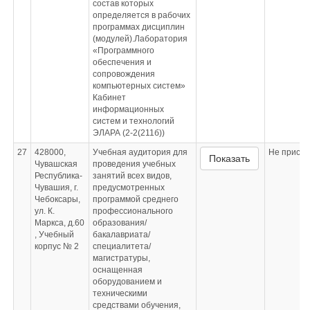
состав которых
определяется в рабочих
программах дисциплин
(модулей).Лаборатория
«Программного
обеспечения и
сопровождения
компьютерных систем»
Кабинет
информационных
систем и технологий
ЭЛАРА (2-2(211б))
27
428000,
Учебная аудитория для
Не приспо
Показать
Чувашская
проведения учебных
Республика-
занятий всех видов,
Чувашия, г.
предусмотренных
Чебоксары,
программой среднего
ул. К.
профессионального
Маркса, д.60
образования/
, Учебный
бакалавриата/
корпус № 2
специалитета/
магистратуры,
оснащенная
оборудованием и
техническими
средствами обучения,