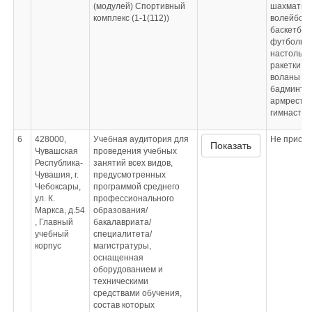
(модулей) Спортивный
шахматы, 
комплекс (1-1(112))
волейболь
баскетбол
футбольны
настольно
ракетки, м
воланы дл
бадминтон
армрестли
гимнастич
6
428000,
Учебная аудитория для
Не приспо
Показать
Чувашская
проведения учебных
Республика-
занятий всех видов,
Чувашия, г.
предусмотренных
Чебоксары,
программой среднего
ул. К.
профессионального
Маркса, д.54
образования/
, Главный
бакалавриата/
учебный
специалитета/
корпус
магистратуры,
оснащенная
оборудованием и
техническими
средствами обучения,
состав которых