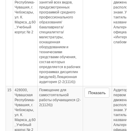
Республика-
занятий всех видов,
движения 
Чувашия, г.
предусмотренных
располож
Чебоксары,
программой среднего
знаки. У 
ул. К.
профессионального
тактильна
Маркса, д.60
образования/
название
, Учебный
бакалавриата/
Альтернат
корпус № 2
специалитета/
официальн
магистратуры,
«Интерне
оснащенная
слабовид
оборудованием и
техническими
средствами обучения,
состав которых
определяется в рабочих
программах дисциплин
(модулей).Лекционная
аудитория (2-2(111б))
15
428000,
Помещение для
Аудитория
Показать
Чувашская
самостоятельной
первом эт
Республика-
работы обучающихся (2-
движения 
Чувашия, г.
2(112б))
располож
Чебоксары,
знаки. У 
ул. К.
тактильна
Маркса, д.60
название
, Учебный
Альтернат
корпус № 2
официальн