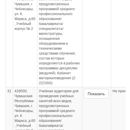
Чувашия, г.
предусмотренных
Чебоксары,
программой среднего
ул. К.
профессионального
Маркса, д.60
образования/
, Учебный
бакалавриата/
корпус № 2
специалитета/
магистратуры,
оснащенная
оборудованием и
техническими
средствами обучения,
состав которых
определяется в рабочих
программах дисциплин
(модулей). Кабинет
материаловедения (2-
2(216б))
31
428000,
Учебная аудитория для
Не приспо
Показать
Чувашская
проведения учебных
Республика-
занятий всех видов,
Чувашия, г.
предусмотренных
Чебоксары,
программой среднего
ул. К.
профессионального
Маркса, д.60
образования/
, Учебный
бакалавриата/