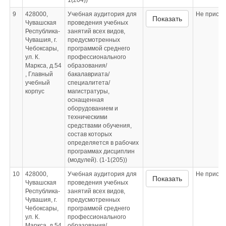
1(204))
9
428000,
Учебная аудитория для
Не приспо
Показать
Чувашская
проведения учебных
Республика-
занятий всех видов,
Чувашия, г.
предусмотренных
Чебоксары,
программой среднего
ул. К.
профессионального
Маркса, д.54
образования/
, Главный
бакалавриата/
учебный
специалитета/
корпус
магистратуры,
оснащенная
оборудованием и
техническими
средствами обучения,
состав которых
определяется в рабочих
программах дисциплин
(модулей). (1-1(205))
10
428000,
Учебная аудитория для
Не приспо
Показать
Чувашская
проведения учебных
Республика-
занятий всех видов,
Чувашия, г.
предусмотренных
Чебоксары,
программой среднего
ул. К.
профессионального
Маркса, д.54
образования/