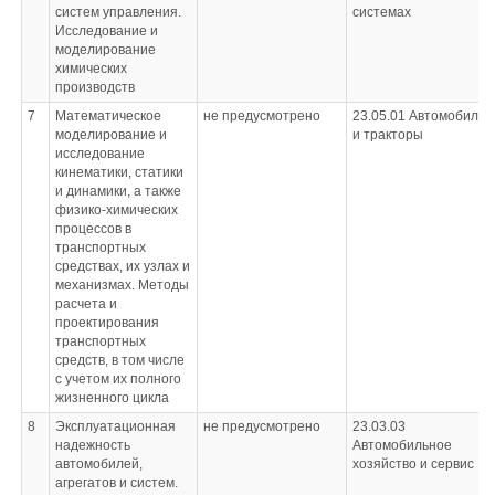
систем управления.
системах
Исследование и
моделирование
химических
производств
7
Математическое
не предусмотрено
23.05.01
Автомобили
моделирование и
и тракторы
исследование
кинематики, статики
и динамики, а также
физико-химических
процессов в
транспортных
средствах, их узлах и
механизмах. Методы
расчета и
проектирования
транспортных
средств, в том числе
с учетом их полного
жизненного цикла
8
Эксплуатационная
не предусмотрено
23.03.03
надежность
Автомобильное
автомобилей,
хозяйство и сервис
агрегатов и систем.