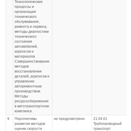
Технологические
процессы и
организация
технического
обслуживания,
ремонта и сервиса;
методы диагностики
технического
состояния
автомобилей,
агрегатов и
материалов.
Совершенствование
методов
восстановления
деталей, агрегатов и
управление
авторемонтным
производством.
Методы
ресурсосбережения
в автотранспортном
комплексе.
9
Перспективы
не предусмотрено
21.04.01
развития методов
Трубопроводный
оценки скорости
транспорт