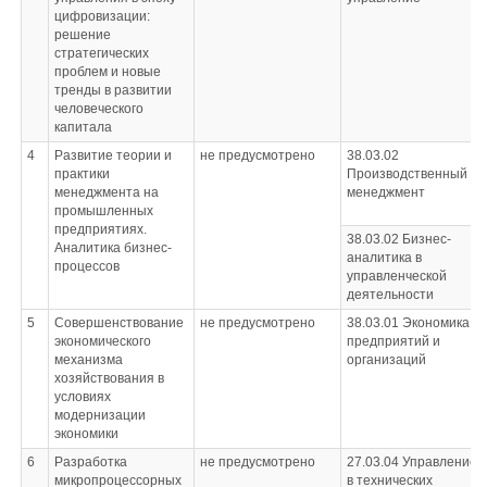
цифровизации:
решение
стратегических
проблем и новые
тренды в развитии
человеческого
капитала
4
Развитие теории и
не предусмотрено
38.03.02
практики
Производственный
менеджмента на
менеджмент
промышленных
предприятиях.
38.03.02
Бизнес-
Аналитика бизнес-
аналитика в
процессов
управленческой
деятельности
5
Совершенствование
не предусмотрено
38.03.01
Экономика
экономического
предприятий и
механизма
организаций
хозяйствования в
условиях
модернизации
экономики
6
Разработка
не предусмотрено
27.03.04
Управление
микропроцессорных
в технических