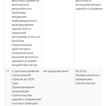
высотных зданий из
высотных и
монолитного
большепролетных
железобетона.
зданий и сооружений
Проблемы
внедрения
информационного
моделирования
зданий (bim) в
чувашской
республике и пути их
решения.
Рациональные
архитектурно-
планировочные
решения высотных
зданий в условиях
воздействия ветра.
17
Стратегия развития
не предусмотрено
08.03.01
строительной
Промышленное и
отрасли до 2030
гражданское
года.
строительство
Проектирование
организации
строительства
зданий и сооружений
в особых природно-