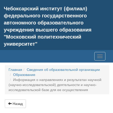
Чебоксарский институт (филиал)
федерального государственного
автономного образовательного
учреждения высшего образования
"Московский политехнический
университет"
Toggle
navigati
Главная
Сведения об образовательной организации
Образование
Информация о направлениях и результатах научной
(научно-исследовательской) деятельности и научно-
исследовательской базе для ее осуществления
Назад