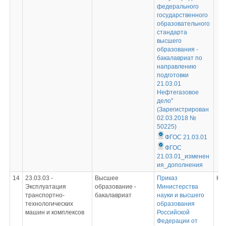
федерального
государственного
образовательного
стандарта
высшего
образования -
бакалавриат по
направлению
подготовки
21.03.01
Нефтегазовое
дело"
(Зарегистрирован
02.03.2018 №
50225)
ФГОС 21.03.01
ФГОС
21.03.01_изменен
ия_дополнения
14
23.03.03 -
Высшее
Приказ
Не
Эксплуатация
образование -
Министерства
транспортно-
бакалавриат
науки и высшего
технологических
образования
машин и комплексов
Российской
Федерации от