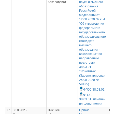
бакалавриат
науки и высшего
образования
Российской
Федерации от
12.08.2020 № 954
"Об утверждении
федерального
государственного
образовательного
стандарта
высшего
образования -
бакалавриат по
направлению
подготовки
38.03.01
Экономика"
(Зарегистрирован
25.08.2020 №
59425)
ФГОС 38.03.01
ФГОС
38.03.01_изменен
ия_дополнения
17
38.03.02 -
Высшее
Приказ
Не