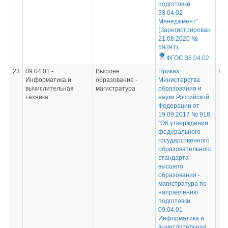
подготовки
38.04.02
Менеджмент"
(Зарегистрирован
21.08.2020 №
59391)
ФГОС 38.04.02
23
09.04.01 -
Высшее
Приказ
Не
Информатика и
образование -
Министерства
вычислительная
магистратура
образования и
техника
науки Российской
Федерации от
19.09.2017 № 918
"Об утверждении
федерального
государственного
образовательного
стандарта
высшего
образования -
магистратура по
направлению
подготовки
09.04.01
Информатика и
вычислительная