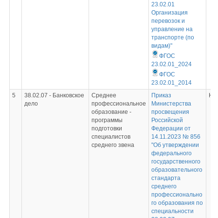
23.02.01
Организация
перевозок и
управление на
транспорте (по
видам)"
ФГОС
23.02.01_2024
ФГОС
23.02.01_2014
5
38.02.07 - Банковское
Среднее
Приказ
Не
дело
профессиональное
Министерства
образование -
просвещения
программы
Российской
подготовки
Федерации от
специалистов
14.11.2023 № 856
среднего звена
"Об утверждении
федерального
государственного
образовательного
стандарта
среднего
профессионально
го образования по
специальности