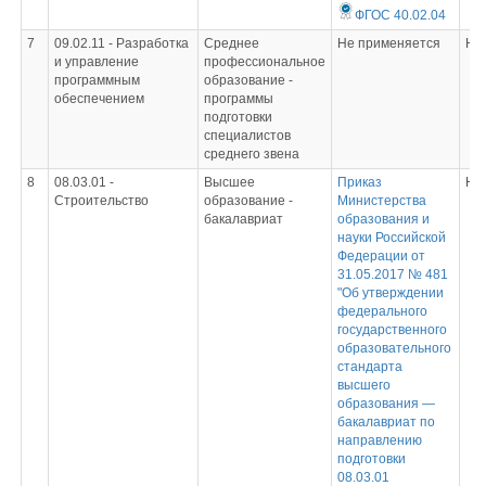
ФГОС 40.02.04
7
09.02.11 - Разработка
Среднее
Не применяется
Не
и управление
профессиональное
программным
образование -
обеспечением
программы
подготовки
специалистов
среднего звена
8
08.03.01 -
Высшее
Приказ
Не
Строительство
образование -
Министерства
бакалавриат
образования и
науки Российской
Федерации от
31.05.2017 № 481
"Об утверждении
федерального
государственного
образовательного
стандарта
высшего
образования —
бакалавриат по
направлению
подготовки
08.03.01