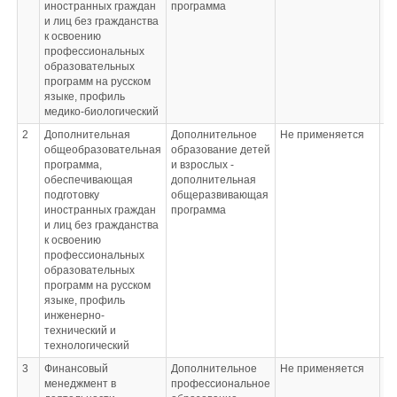
иностранных граждан
программа
и лиц без гражданства
к освоению
профессиональных
образовательных
программ на русском
языке, профиль
медико-биологический
2
Дополнительная
Дополнительное
Не применяется
Не
общеобразовательная
образование детей
программа,
и взрослых -
обеспечивающая
дополнительная
подготовку
общеразвивающая
иностранных граждан
программа
и лиц без гражданства
к освоению
профессиональных
образовательных
программ на русском
языке, профиль
инженерно-
технический и
технологический
3
Финансовый
Дополнительное
Не применяется
Не
менеджмент в
профессиональное