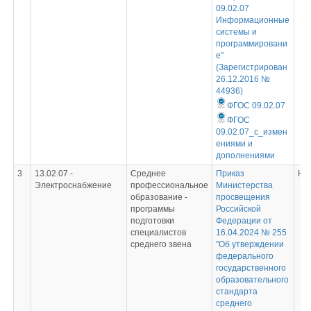
09.02.07
Информационные
системы и
программировани
е"
(Зарегистрирован
26.12.2016 №
44936)
ФГОС 09.02.07
ФГОС
09.02.07_с_измен
ениями и
дополнениями
3
13.02.07 -
Среднее
Приказ
Не
Электроснабжение
профессиональное
Министерства
образование -
просвещения
программы
Российской
подготовки
Федерации от
специалистов
16.04.2024 № 255
среднего звена
"Об утверждении
федерального
государственного
образовательного
стандарта
среднего