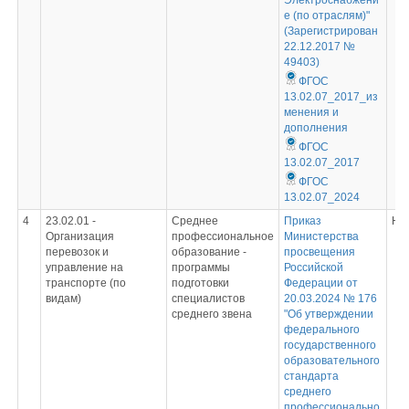
Электроснабжени
е (по отраслям)"
(Зарегистрирован
22.12.2017 №
49403)
ФГОС
13.02.07_2017_из
менения и
дополнения
ФГОС
13.02.07_2017
ФГОС
13.02.07_2024
4
23.02.01 -
Среднее
Приказ
Не
Организация
профессиональное
Министерства
перевозок и
образование -
просвещения
управление на
программы
Российской
транспорте (по
подготовки
Федерации от
видам)
специалистов
20.03.2024 № 176
среднего звена
"Об утверждении
федерального
государственного
образовательного
стандарта
среднего
профессионально