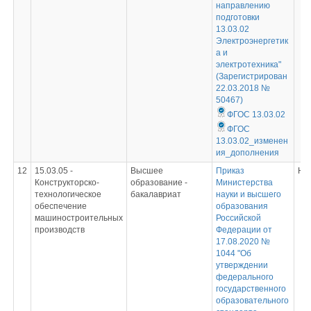
направлению
подготовки
13.03.02
Электроэнергетик
а и
электротехника"
(Зарегистрирован
22.03.2018 №
50467)
ФГОС 13.03.02
ФГОС
13.03.02_изменен
ия_дополнения
12
15.03.05 -
Высшее
Приказ
Не
Конструкторско-
образование -
Министерства
технологическое
бакалавриат
науки и высшего
обеспечение
образования
машиностроительных
Российской
производств
Федерации от
17.08.2020 №
1044 "Об
утверждении
федерального
государственного
образовательного