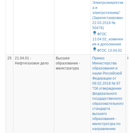
Электроэнергетик
а и
электротехника"
(Зарегистрирован
22.03.2018 №
50476)
ФГОС
13.04.02_изменен
ия и дополнения
ФГОС 13.04.02
25
21.04.01 -
Высшее
Приказ
Не
Нефтегазовое дело
образование -
Министерства
магистратура
образования и
науки Российской
Федерации от
09.02.2018 № 97
"Об утверждении
федерального
государственного
образовательного
стандарта
высшего
образования -
магистратура по
направлению