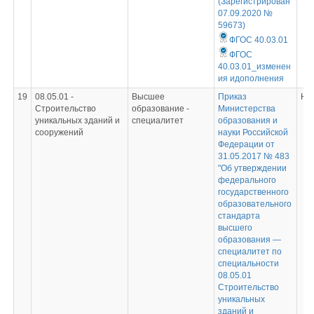
(Зарегистрирован
07.09.2020 №
59673)
ФГОС 40.03.01
ФГОС
40.03.01_изменен
ия идополнения
19
08.05.01 -
Высшее
Приказ
Не
Строительство
образование -
Министерства
уникальных зданий и
специалитет
образования и
сооружений
науки Российской
Федерации от
31.05.2017 № 483
"Об утверждении
федерального
государственного
образовательного
стандарта
высшего
образования —
специалитет по
специальности
08.05.01
Строительство
уникальных
зданий и