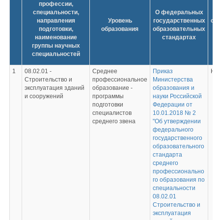
профессии,
специальности,
О федеральных
направления
Уровень
государственных
об
подготовки,
образования
образовательных
ст
наименование
стандартах
группы научных
специальностей
1
08.02.01 -
Среднее
Приказ
Не
Строительство и
профессиональное
Министерства
эксплуатация зданий
образование -
образования и
и сооружений
программы
науки Российской
подготовки
Федерации от
специалистов
10.01.2018 № 2
среднего звена
"Об утверждении
федерального
государственного
образовательного
стандарта
среднего
профессионально
го образования по
специальности
08.02.01
Строительство и
эксплуатация