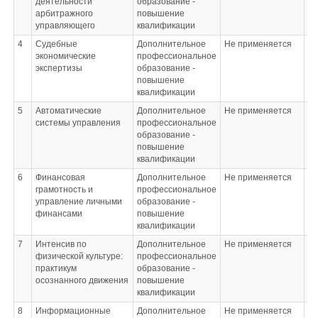
деятельности
образование -
арбитражного
повышение
управляющего
квалификации
4
Судебные
Дополнительное
Не применяется
Не
экономические
профессиональное
экспертизы
образование -
повышение
квалификации
5
Автоматические
Дополнительное
Не применяется
Не
системы управления
профессиональное
образование -
повышение
квалификации
6
Финансовая
Дополнительное
Не применяется
Не
грамотность и
профессиональное
управление личными
образование -
финансами
повышение
квалификации
7
Интенсив по
Дополнительное
Не применяется
Не
физической культуре:
профессиональное
практикум
образование -
осознанного движения
повышение
квалификации
8
Информационные
Дополнительное
Не применяется
Не