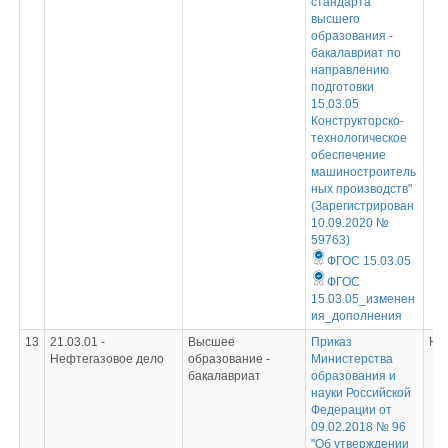
стандарта
высшего
образования -
бакалавриат по
направлению
подготовки
15.03.05
Конструкторско-
технологическое
обеспечение
машиностроитель
ных производств"
(Зарегистрирован
10.09.2020 №
59763)
ФГОС 15.03.05
ФГОС
15.03.05_изменен
ия_дополнения
13
21.03.01 -
Высшее
Приказ
Не
Нефтегазовое дело
образование -
Министерства
бакалавриат
образования и
науки Российской
Федерации от
09.02.2018 № 96
"Об утверждении