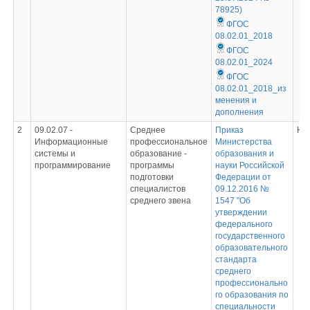
78925)
ФГОС
08.02.01_2018
ФГОС
08.02.01_2024
ФГОС
08.02.01_2018_из
менения и
дополнения
2
09.02.07 -
Среднее
Приказ
Не
Информационные
профессиональное
Министерства
системы и
образование -
образования и
программирование
программы
науки Российской
подготовки
Федерации от
специалистов
09.12.2016 №
среднего звена
1547 "Об
утверждении
федерального
государственного
образовательного
стандарта
среднего
профессионально
го образования по
специальности