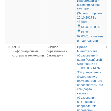
Информатика и
вычислительная
техника"
(Зарегистрирован
10.10.2017 №
48489)
ФГОС 09.03.01
ФГОС
09.03.01_изменен
ия_дополнения
10
09.03.02 -
Высшее
Приказ
Не
Информационные
образование -
Министерства
системы и технологии
бакалавриат
образования и
науки Российской
Федерации от
19.09.2017 № 926
"Об утверждении
федерального
государственного
образовательного
стандарта
высшего
образования -
бакалавриат по
направлению
подготовки