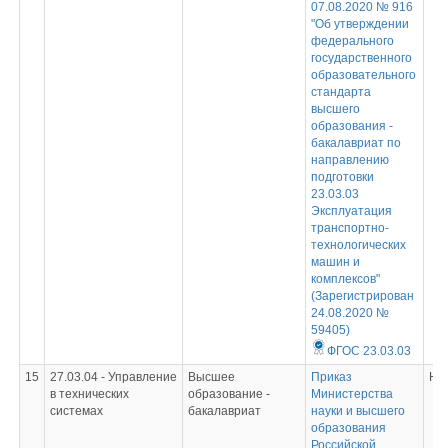
07.08.2020 № 916
"Об утверждении
федерального
государственного
образовательного
стандарта
высшего
образования -
бакалавриат по
направлению
подготовки
23.03.03
Эксплуатация
транспортно-
технологических
машин и
комплексов"
(Зарегистрирован
24.08.2020 №
59405)
ФГОС 23.03.03
15
27.03.04 - Управление
Высшее
Приказ
Не
в технических
образование -
Министерства
системах
бакалавриат
науки и высшего
образования
Российской