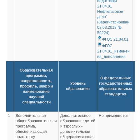
подготовки
21.04.01
Нефтегазовое
дело"
(Зарегистрирован
02.03.2018 №
50224)
ФГОС 21.04.01
ФГОС
21.04.01_изменен
ия_дополнения
Образовательная
программа,
О федеральных
направленность,
Уровень
государственных
о
профиль, шифр и
образования
образовательных
с
наименование
стандартах
научной
специальности
1
Дополнительная
Дополнительное
Не применяется
Не
общеобразовательная
образование детей
программа,
и взрослых -
обеспечивающая
дополнительная
подготовку
общеразвивающая