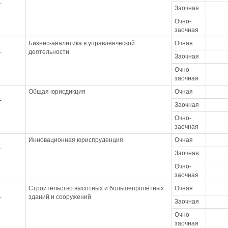
-
Заочная
Очно-
заочная
Бизнес-аналитика в управленческой
Очная
-
деятельности
Заочная
Очно-
заочная
Общая юрисдикция
Очная
-
Заочная
Очно-
заочная
Инновационная юриспруденция
Очная
-
Заочная
Очно-
заочная
Строительство высотных и большепролетных
Очная
-
зданий и сооружений
Заочная
Очно-
заочная