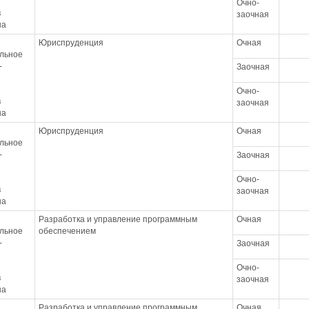
Очно-
в
заочная
на
Юриспруденция
Очная
льное
-
Заочная
Очно-
в
заочная
на
Юриспруденция
Очная
льное
-
Заочная
Очно-
в
заочная
на
Разработка и управление программным
Очная
льное
обеспечением
-
Заочная
Очно-
в
заочная
на
Разработка и управление программным
Очная