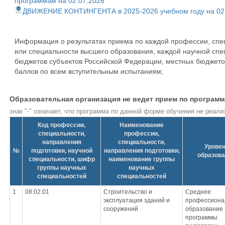
программам на 02.07.2026
ДВИЖЕНИЕ КОНТИНГЕНТА в 2025-2026 учебном году на 02
Информация о результатах приема по каждой профессии, спе
или специальности высшего образования, каждой научной сп
бюджетов субъектов Российской Федерации, местных бюджетов
баллов по всем вступительным испытаниям;
Образовательная организация не ведет прием по програм
знак "-" означает, что программа по данной форме обучения не реали
Код профессии,
Наименование
специальности,
профессии,
направления
специальности,
Урове
№
подготовки, научной
направления подготовки,
образов
специальности, шифр
наименование группы
группы научных
научных
специальностей
специальностей
1
08.02.01
Строительство и
Среднее
эксплуатация зданий и
профессиона
сооружений
образование 
программы