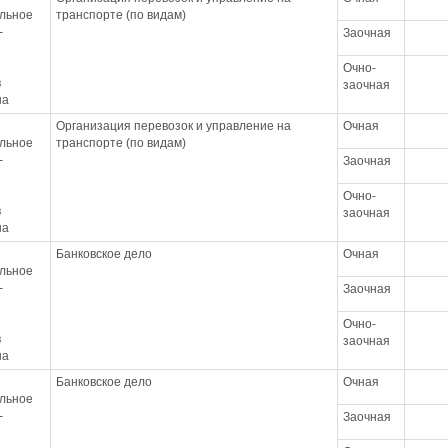
льное
транспорте (по видам)
-
Заочная
Очно-
в
заочная
на
Организация перевозок и управление на
Очная
льное
транспорте (по видам)
-
Заочная
Очно-
в
заочная
на
Банковское дело
Очная
льное
-
Заочная
Очно-
в
заочная
на
Банковское дело
Очная
льное
-
Заочная