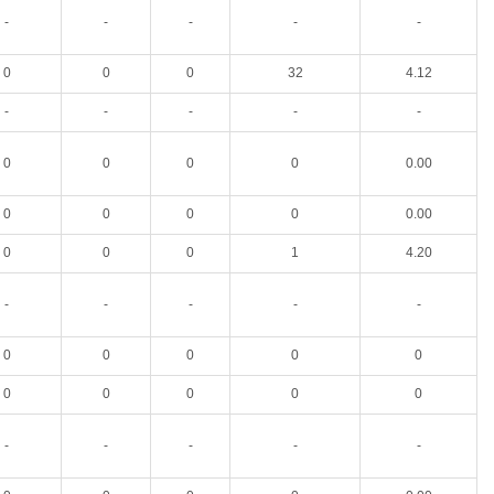
-
-
-
-
-
0
0
0
32
4.12
-
-
-
-
-
0
0
0
0
0.00
0
0
0
0
0.00
0
0
0
1
4.20
-
-
-
-
-
0
0
0
0
0
0
0
0
0
0
-
-
-
-
-