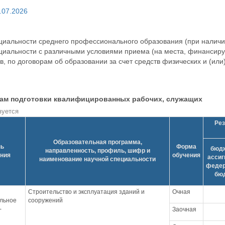
.07.2026
циальности среднего профессионального образования (при наличи
ециальности с различными условиями приема (на места, финансир
, по договорам об образовании за счет средств физических и (ил
мам подготовки квалифицированных рабочих, служащих
зуется
Рез
Образовательная программа,
нь
Форма
бюд
направленность, профиль, шифр и
ания
обучения
ассиг
наименование научной специальности
федер
бю
Строительство и эксплуатация зданий и
Очная
льное
сооружений
-
Заочная