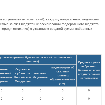
и вступительных испытаний), каждому направлению подготовки
уемые за счет бюджетных ассигнований федерального бюджета,
и) юридических лиц) с указанием средней суммы набранных
ультаты приема обучающихся за счёт (количество
человек):
Средняя сумма
набранных
по договорам об
жетных
бюджетов
баллов по всем
оказании
нований
субъектов
местных
вступительным
платных
ального
Российской
бюджетов
испытаниям
образовательных
джета
Федерации
услуг
0
0
0
0
0
0
0
0
0
0