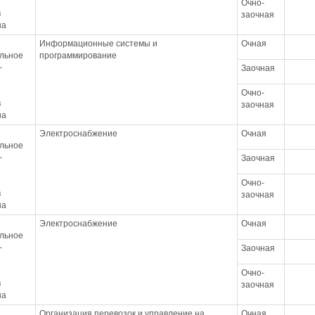
Очно-
в
заочная
на
Информационные системы и
Очная
льное
программирование
-
Заочная
Очно-
в
заочная
на
Электроснабжение
Очная
льное
-
Заочная
Очно-
в
заочная
на
Электроснабжение
Очная
льное
-
Заочная
Очно-
в
заочная
на
Организация перевозок и управление на
Очная