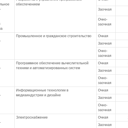
льное
обеспечением
-
Заочная
Очно-
в
заочная
на
Промышленное и гражданское строительство
Очная
-
Заочная
Очно-
заочная
Программное обеспечение вычислительной
Очная
-
техники и автоматизированных систем
Заочная
Очно-
заочная
Информационные технологии в
Очная
-
медиаиндустрии и дизайне
Заочная
Очно-
заочная
Электроснабжение
Очная
-
Заочная