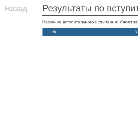
Результаты по вступ
Назад
Название вступительного испытания:
Иностра
№
У